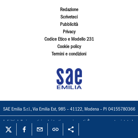
Redazione
Scriveteci
Pubblicità
Privacy
Codice Etico e Modello 231
Cookie policy
Termini e condizioni
SAE Emilia S.r.l., Via Emilia Est, 985 – 41122, Modena – PI 04155780366
I diritti delle immagini e dei testi sono riservati. È espressamente vietata la
loro riproduzione con qualsiasi mezzo e l'adattamento totale o parziale.