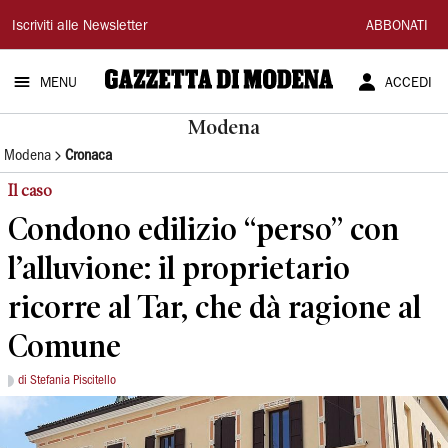
Gazzetta
Iscriviti alle Newsletter
ABBONATI
di
MENU
ACCEDI
Modena
Modena
Modena
Cronaca
Il caso
Condono edilizio “perso” con
l’alluvione: il proprietario
ricorre al Tar, che dà ragione al
Comune
di Stefania Piscitello