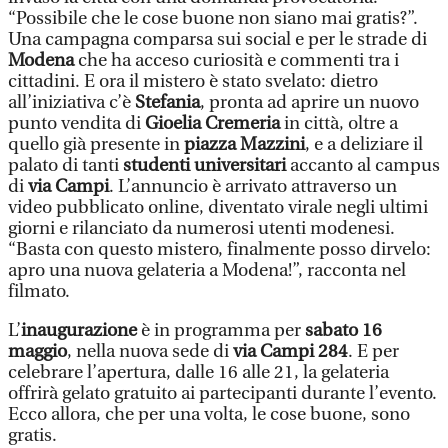
“Possibile che le cose buone non siano mai gratis?”.
Una campagna comparsa sui social e per le strade di
Modena
che ha acceso curiosità e commenti tra i
cittadini. E ora il mistero è stato svelato: dietro
all’iniziativa c’è
Stefania
, pronta ad aprire un nuovo
punto vendita di
Gioelia Cremeria
in città, oltre a
quello già presente in
piazza Mazzini
, e a deliziare il
palato di tanti
studenti universitari
accanto al campus
di
via Campi
. L’annuncio è arrivato attraverso un
video pubblicato online, diventato virale negli ultimi
giorni e rilanciato da numerosi utenti modenesi.
“Basta con questo mistero, finalmente posso dirvelo:
apro una nuova gelateria a Modena!”, racconta nel
filmato.
L’
inaugurazione
è in programma per
sabato 16
maggio
, nella nuova sede di
via Campi 284
. E per
celebrare l’apertura, dalle 16 alle 21, la gelateria
offrirà gelato gratuito ai partecipanti durante l’evento.
Ecco allora, che per una volta, le cose buone, sono
gratis.