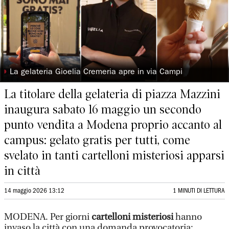
◗
La gelateria Gioelia Cremeria apre in via Campi
La titolare della gelateria di piazza Mazzini
inaugura sabato 16 maggio un secondo
punto vendita a Modena proprio accanto al
campus: gelato gratis per tutti, come
svelato in tanti cartelloni misteriosi apparsi
in città
14 maggio 2026 13:12
1 MINUTI DI LETTURA
MODENA. Per giorni
cartelloni misteriosi
hanno
invaso la città con una domanda provocatoria: