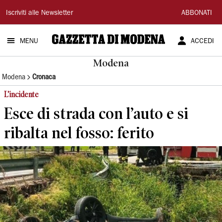
Gazzetta
Iscriviti alle Newsletter
ABBONATI
di
MENU
ACCEDI
Modena
Modena
Modena
Cronaca
L’incidente
Esce di strada con l’auto e si
ribalta nel fosso: ferito