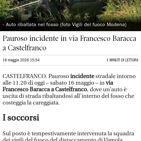
◗
Auto ribaltata nel fosso (foto Vigili del fuoco Modena)
Pauroso incidente in via Francesco Baracca
a Castelfranco
16 maggio 2026 15:54
1 MINUTI DI LETTURA
CASTELFRANCO. Pauroso
incidente
stradale intorno
alle 11.20 di oggi – sabato 16 maggio – in
via
Francesco Baracca a Castelfranco
, dove un’auto è
uscita di strada ribaltandosi all’interno del fosso che
costeggia la careggiata.
I soccorsi
​Sul posto è tempestivamente intervenuta la squadra
dei vigili del fuoco del distaccamento di Vignola.