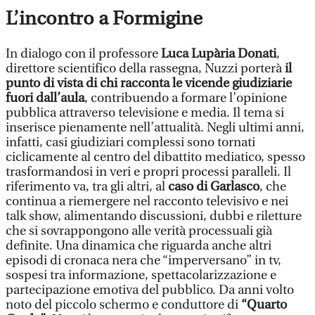
L’incontro a Formigine
In dialogo con il professore
Luca Lupària Donati
,
direttore scientifico della rassegna, Nuzzi porterà
il
punto di vista di chi racconta le vicende giudiziarie
fuori dall’aula
, contribuendo a formare l’opinione
pubblica attraverso televisione e media. Il tema si
inserisce pienamente nell’attualità. Negli ultimi anni,
infatti, casi giudiziari complessi sono tornati
ciclicamente al centro del dibattito mediatico, spesso
trasformandosi in veri e propri processi paralleli. Il
riferimento va, tra gli altri, al
caso di Garlasco
, che
continua a riemergere nel racconto televisivo e nei
talk show, alimentando discussioni, dubbi e riletture
che si sovrappongono alle verità processuali già
definite. Una dinamica che riguarda anche altri
episodi di cronaca nera che “imperversano” in tv,
sospesi tra informazione, spettacolarizzazione e
partecipazione emotiva del pubblico. Da anni volto
noto del piccolo schermo e conduttore di
“Quarto