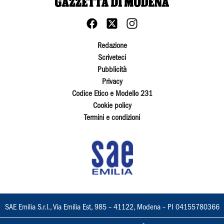
Redazione
Scriveteci
Pubblicità
Privacy
Codice Etico e Modello 231
Cookie policy
Termini e condizioni
SAE Emilia S.r.l., Via Emilia Est, 985 – 41122, Modena – PI 04155780366