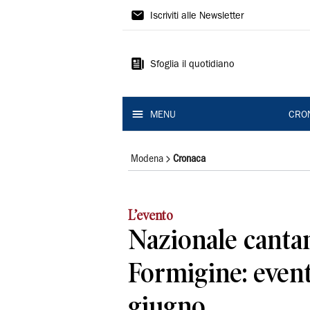
Gazzetta
Iscriviti alle Newsletter
di
Modena
Sfoglia il quotidiano
MENU
CRO
Modena
Cronaca
L’evento
Nazionale canta
Formigine: event
giugno