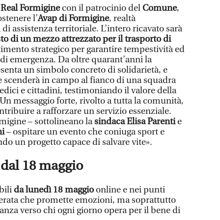
l
Real Formigine
con il patrocinio del
Comune
,
ostenere l’
Avap di Formigine
, realtà
i assistenza territoriale. L’intero ricavato sarà
to di un mezzo attrezzato per il trasporto di
timento strategico per garantire tempestività ed
i di emergenza. Da oltre quarant’anni la
senta un simbolo concreto di solidarietà, e
e scenderà in campo al fianco di una squadra
ici e cittadini, testimoniando il valore della
 Un messaggio forte, rivolto a tutta la comunità,
ribuire a rafforzare un servizio essenziale.
migine – sottolineano la
sindaca Elisa Parenti
e
ni
– ospitare un evento che coniuga sport e
do un progetto capace di salvare vite».
 dal 18 maggio
bili
da lunedì 18 maggio
online e nei punti
serata che promette emozioni, ma soprattutto
anza verso chi ogni giorno opera per il bene di