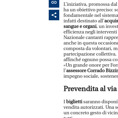
L’iniziativa, promossa da
ha un obiettivo preciso: s
fondamentale nel sistema d
infatti destinato all’
acquis
sangue e organi
, un inves
efficienza negli intervent
Nazionale cantanti rappre
anche in questa occasion
composta da volontari, med
partecipazione collettiva.
affinché ognuno possa cont
«Un grande onore per For
l’
assessore Corrado Bizzi
impegno sociale, sostenen
Prevendita al via
I
biglietti
saranno disponi
vendita autorizzati. Una 
un concreto gesto di vicin