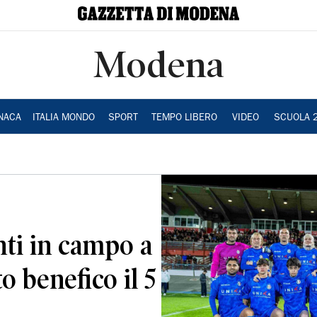
Modena
NACA
ITALIA MONDO
SPORT
TEMPO LIBERO
VIDEO
SCUOLA 
nti in campo a
o benefico il 5