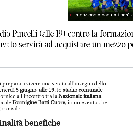
◗
La nazionale cantanti sarà a
io Pincelli (alle 19) contro la formazi
icavato servirà ad acquistare un mezzo p
i prepara a vivere una serata all’insegna dello
Venerdì
5 giugno
,
alle 19
, lo
stadio comunale
ornice all’incontro tra la
Nazionale italiana
locale
Formigine Batti Cuore
, in un evento che
no civile.
inalità benefiche