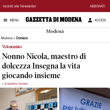
Gazzetta
Iscriviti alle Newsletter
ABBONATI
di
MENU
ACCEDI
Modena
Modena
Modena
Cronaca
Volontariato
Nonno Nicola, maestro di
dolcezza Insegna la vita
giocando insieme
di Gaetano Cervone