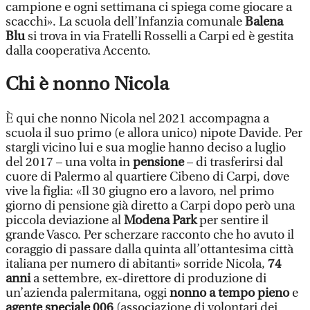
campione e ogni settimana ci spiega come giocare a
scacchi». La scuola dell’Infanzia comunale
Balena
Blu
si trova in via Fratelli Rosselli a Carpi ed è gestita
dalla cooperativa Accento.
Chi è nonno Nicola
È qui che nonno Nicola nel 2021 accompagna a
scuola il suo primo (e allora unico) nipote Davide. Per
stargli vicino lui e sua moglie hanno deciso a luglio
del 2017 – una volta in
pensione
– di trasferirsi dal
cuore di Palermo al quartiere Cibeno di Carpi, dove
vive la figlia: «Il 30 giugno ero a lavoro, nel primo
giorno di pensione già diretto a Carpi dopo però una
piccola deviazione al
Modena Park
per sentire il
grande Vasco. Per scherzare racconto che ho avuto il
coraggio di passare dalla quinta all’ottantesima città
italiana per numero di abitanti» sorride Nicola,
74
anni
a settembre, ex-direttore di produzione di
un’azienda palermitana, oggi
nonno a tempo pieno
e
agente speciale 006
(associazione di volontari dei