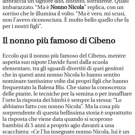
abbraccia un signore alto, distinto, sorridente. Quasi
imbarazzato. “Ma è
Nonno Nicola
” replica, con un
sorriso che le illumina il volto. “Ma è vero, mi scusi,
non l’avevo riconosciuta. È molto bello quello che fa
per i nostri figli”.
Il nonno più famoso di Cibeno
Eccolo qui il nonno più famoso del Cibeno, mentre
aspetta suo nipote Davide fuori dalla scuola
elementare, tra gli sguardi divertiti di quei genitori
che in questi anni nonno Nicola lo hanno sentito
nominare tantissime volte dai propri figli che hanno
frequentato la Balena Blu. Che siano la conoscenza
delle piante, le tecniche per la semina o per innaffiare
l’orto la risposta dei bimbi è sempre la stessa: “Lo
abbiamo fatto con nonno Nicola”. Ma la cosa più
sorprendente di questa bellissima storia è soprattutto
la risposta che viene data quando si scoprono
bambini di 5 anni a proprio agio davanti a una
scacchiera: «Ce l’ha insegnato nonno Nicola, lui è un