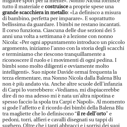
migliore sport per la mente». Nonno Nicola fornisce
tutto il materiale e
costruisce
a proprie spese una
grande scacchiera in metallo
: «La definisco a misura
di bambino, perfetta per imparare». E soprattutto
bellissima da guardare. I bimbi ne restano incantati.
Il corso funziona. Ciascuna delle due sezioni dei 5
anni una volta a settimana è a lezione con nonno
Nicola: «Per ogni appuntamento introduco un piccolo
argomento, iniziamo l’anno con la storia degli scacchi
e terminiamo che riescono tranquillamente a
riconoscere il ruolo e i movimenti di ogni pedina. I
bimbi sono molto diligenti e ovviamente molto
intelligenti». Suo nipote Davide ormai frequenta la
terza elementare, ma Nonno Nicola dalla Balena Blu
non è più andato via. Anche altre scuole dell’infanzia
di Carpi lo vorrebbero: «Vediamo, mi dispiacerebbe
dire di no ma adesso mi è nata un’altra nipotina e
spesso faccio la spola tra Carpi e Napoli». Al momento
si gode l’affetto e il ricordo dei bimbi della Balena Blu
tra magliette che lo definiscono “
il re dell’orto
” e
pedoni, torri, alfieri e cavalli disegnati su tappi di
sughero. Oltre che i tanti abbracci e i sorrisi dei suoi