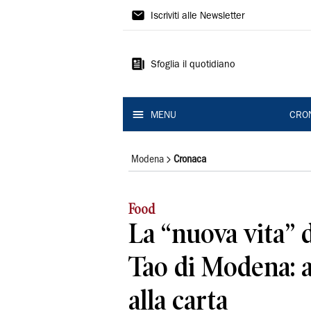
Gazzetta
Iscriviti alle Newsletter
di
Modena
Sfoglia il quotidiano
MENU
CRO
Modena
Cronaca
Food
La “nuova vita” d
Tao di Modena: a
alla carta