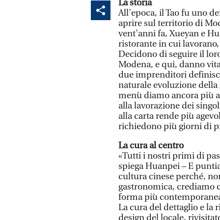
La storia
All’epoca, il Tao fu uno de
aprire sul territorio di M
vent’anni fa, Xueyan e Hua
ristorante in cui lavorano
Decidono di seguire il loro
Modena, e qui, danno vita 
due imprenditori definisc
naturale evoluzione della
menù diamo ancora più att
alla lavorazione dei singoli
alla carta rende più agevol
richiedono più giorni di 
La cura al centro
«Tutti i nostri primi di pa
spiega Huanpei – E puntia
cultura cinese perché, no
gastronomica, crediamo c
forma più contemporanea 
La cura del dettaglio e la 
design del locale, rivisita