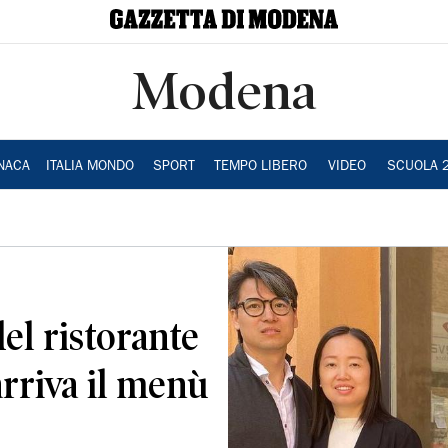
Modena
NACA
ITALIA MONDO
SPORT
TEMPO LIBERO
VIDEO
SCUOLA 
el ristorante
rriva il menù