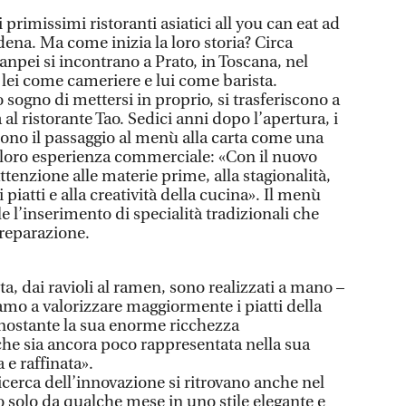
i primissimi ristoranti asiatici all you can eat ad
odena. Ma come inizia la loro storia? Circa
npei si incontrano a Prato, in Toscana, nel
, lei come cameriere e lui come barista.
 sogno di mettersi in proprio, si trasferiscono a
al ristorante Tao. Sedici anni dopo l’apertura, i
ono il passaggio al menù alla carta come una
 loro esperienza commerciale: «Con il nuovo
enzione alle materie prime, alla stagionalità,
 piatti e alla creatività della cucina». Il menù
e l’inserimento di specialità tradizionali che
preparazione.
sta, dai ravioli al ramen, sono realizzati a mano –
mo a valorizzare maggiormente i piatti della
nostante la sua enorme ricchezza
he sia ancora poco rappresentata nella sua
e raffinata».
ricerca dell’innovazione si ritrovano anche nel
to solo da qualche mese in uno stile elegante e