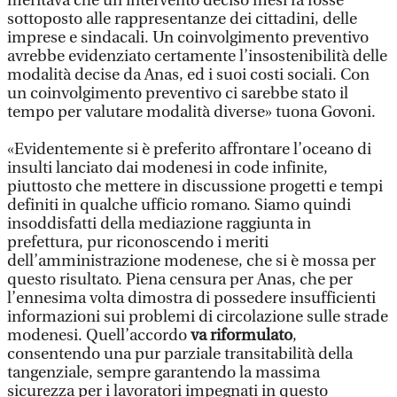
meritava che un intervento deciso mesi fa fosse
sottoposto alle rappresentanze dei cittadini, delle
imprese e sindacali. Un coinvolgimento preventivo
avrebbe evidenziato certamente l’insostenibilità delle
modalità decise da Anas, ed i suoi costi sociali. Con
un coinvolgimento preventivo ci sarebbe stato il
tempo per valutare modalità diverse» tuona Govoni.
«Evidentemente si è preferito affrontare l’oceano di
insulti lanciato dai modenesi in code infinite,
piuttosto che mettere in discussione progetti e tempi
definiti in qualche ufficio romano. Siamo quindi
insoddisfatti della mediazione raggiunta in
prefettura, pur riconoscendo i meriti
dell’amministrazione modenese, che si è mossa per
questo risultato. Piena censura per Anas, che per
l’ennesima volta dimostra di possedere insufficienti
informazioni sui problemi di circolazione sulle strade
modenesi. Quell’accordo
va riformulato
,
consentendo una pur parziale transitabilità della
tangenziale, sempre garantendo la massima
sicurezza per i lavoratori impegnati in questo