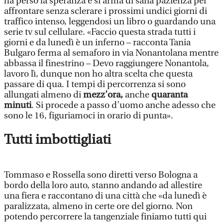
ha perso la speranza e si arma di sana pazienza per
affrontare senza sclerare i prossimi undici giorni di
traffico intenso, leggendosi un libro o guardando una
serie tv sul cellulare. «Faccio questa strada tutti i
giorni e da lunedì è un inferno – racconta Tania
Bulgaro ferma al semaforo in via Nonantolana mentre
abbassa il finestrino – Devo raggiungere Nonantola,
lavoro lì, dunque non ho altra scelta che questa
passare di qua. I tempi di percorrenza si sono
allungati almeno di
mezz’ora,
anche
quaranta
minuti
. Si procede a passo d’uomo anche adesso che
sono le 16, figuriamoci in orario di punta».
Tutti imbottigliati
Tommaso e Rossella sono diretti verso Bologna a
bordo della loro auto, stanno andando ad allestire
una fiera e raccontano di una città che «da lunedì è
paralizzata, almeno in certe ore del giorno. Non
potendo percorrere la tangenziale finiamo tutti qui