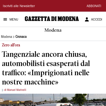
Gazzetta
Iscriviti alle Newsletter
ABBONATI
di
MENU
ACCEDI
Modena
Modena
Modena
Cronaca
Zero all’ora
Tangenziale ancora chiusa,
automobilisti esasperati dal
traffico: «Imprigionati nelle
nostre macchine»
di Manuel Marinelli