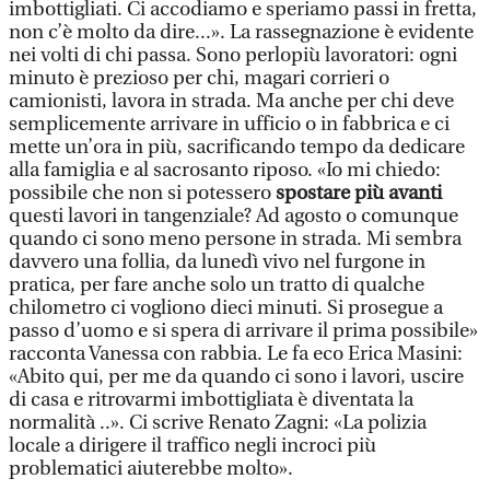
imbottigliati. Ci accodiamo e speriamo passi in fretta,
non c’è molto da dire...». La rassegnazione è evidente
nei volti di chi passa. Sono perlopiù lavoratori: ogni
minuto è prezioso per chi, magari corrieri o
camionisti, lavora in strada. Ma anche per chi deve
semplicemente arrivare in ufficio o in fabbrica e ci
mette un’ora in più, sacrificando tempo da dedicare
alla famiglia e al sacrosanto riposo. «Io mi chiedo:
possibile che non si potessero
spostare più avanti
questi lavori in tangenziale? Ad agosto o comunque
quando ci sono meno persone in strada. Mi sembra
davvero una follia, da lunedì vivo nel furgone in
pratica, per fare anche solo un tratto di qualche
chilometro ci vogliono dieci minuti. Si prosegue a
passo d’uomo e si spera di arrivare il prima possibile»
racconta Vanessa con rabbia. Le fa eco Erica Masini:
«Abito qui, per me da quando ci sono i lavori, uscire
di casa e ritrovarmi imbottigliata è diventata la
normalità ..». Ci scrive Renato Zagni: «La polizia
locale a dirigere il traffico negli incroci più
problematici aiuterebbe molto».