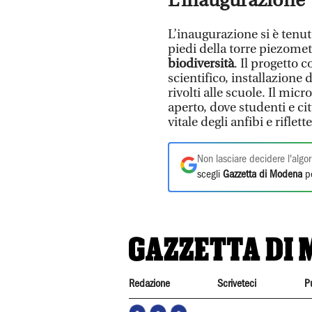
L’inaugurazione
L’inaugurazione si è tenu
piedi della torre piezomet
biodiversità
. Il progetto
scientifico, installazione 
rivolti alle scuole. Il mic
aperto, dove studenti e ci
vitale degli anfibi e riflet
Non lasciare decidere l'algor
scegli
Gazzetta di Modena
pe
Redazione
Scriveteci
P