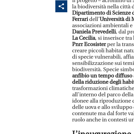
Il progetto – acronimo di
la biodiversità nella città
Dipartimento di Scienze d
Ferrari
dell’
Università di
associazioni ambientali e
Daniela Prevedelli
, dal p
La Cecilia
, si inserisce t
Pnrr Ecosister
per la trans
creare piccoli habitat nat
di specie vulnerabili, aff
sensibilizzazione sui temi 
biodiversità. Specie simbo
anfibio un tempo diffuso a
della riduzione degli habi
trasformazioni climatiche.
all’interno del parco dell
idonee alla riproduzione d
delle uova e allo sviluppo
contenute ma dal forte val
ruolo anche in contesti ur