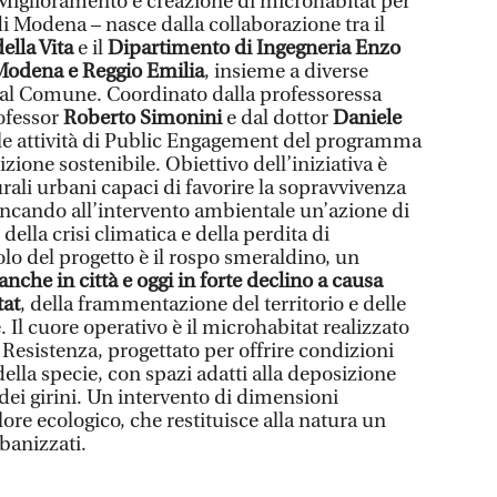
 Miglioramento e creazione di microhabitat per
 di Modena – nasce dalla collaborazione tra il
ella Vita
e il
Dipartimento di Ingegneria Enzo
 Modena e Reggio Emilia
, insieme a diverse
 al Comune. Coordinato dalla professoressa
rofessor
Roberto Simonini
e dal dottor
Daniele
ra le attività di Public Engagement del programma
izione sostenibile. Obiettivo dell’iniziativa è
urali urbani capaci di favorire la sopravvivenza
iancando all’intervento ambientale un’azione di
della crisi climatica e della perdita di
lo del progetto è il rospo smeraldino, un
nche in città e oggi in forte declino a causa
tat
, della frammentazione del territorio e delle
 Il cuore operativo è il microhabitat realizzato
a Resistenza, progettato per offrire condizioni
ella specie, con spazi adatti alla deposizione
 dei girini. Un intervento di dimensioni
ore ecologico, che restituisce alla natura un
banizzati.