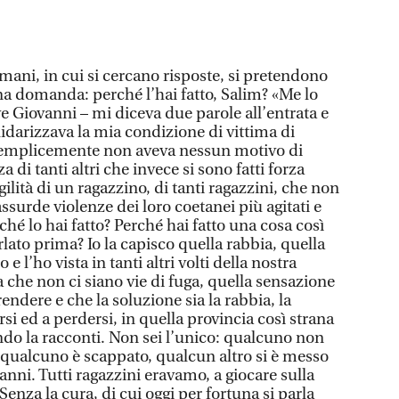
mani, in cui si cercano risposte, si pretendono
na domanda: perché l’hai fatto, Salim? «Me lo
e Giovanni – mi diceva due parole all’entrata e
olidarizzava la mia condizione di vittima di
semplicemente non aveva nessun motivo di
a di tanti altri che invece si sono fatti forza
gilità di un ragazzino, di tanti ragazzini, che non
ssurde violenze dei loro coetanei più agitati e
hé lo hai fatto? Perché hai fatto una cosa così
lato prima? Io la capisco quella rabbia, quella
e l’ho vista in tanti altri volti della nostra
 che non ci siano vie di fuga, quella sensazione
dere e che la soluzione sia la rabbia, la
i ed a perdersi, in quella provincia così strana
do la racconti. Non sei l’unico: qualcuno non
ù, qualcuno è scappato, qualcun altro si è messo
 anni. Tutti ragazzini eravamo, a giocare sulla
enza la cura, di cui oggi per fortuna si parla