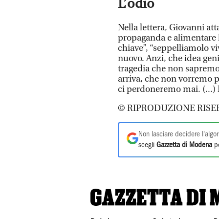
L’odio
Nella lettera, Giovanni at
propaganda e alimentare l’
chiave”, “seppelliamolo vi
nuovo. Anzi, che idea gen
tragedia che non saprem
arriva, che non vorremo 
ci perdoneremo mai. (...)
© RIPRODUZIONE RISE
Non lasciare decidere l'algor
scegli
Gazzetta di Modena
pe