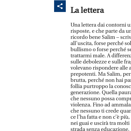
La lettera
Una lettera dai contorni u
risposte, e che parte da u
ricordo bene Salim – scriv
all'uscita, forse perché s
bullismo o forse perché 
trattarmi male. A differenz
sulle debolezze e sulle fra
volevano rispondere alle a
prepotenti. Ma Salim, perc
brutta, perché non hai par
follia purtroppo la conosco 
generazione. Quella paura
che nessuno possa compren
violenza. Fino ad ammalars
che nessuno ti crede quan
ce l’ha fatta e non c’è pi
nei guai e uscirà tra molti
strada senza educazione. S