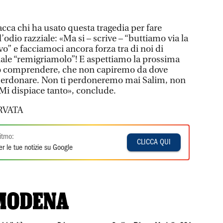
tacca chi ha usato questa tragedia per fare
odio razziale: «Ma si – scrive – “buttiamo via la
vo” e facciamoci ancora forza tra di noi di
iale “remigriamolo”! E aspettiamo la prossima
o comprendere, che non capiremo da dove
perdonare. Non ti perdoneremo mai Salim, non
 Mi dispiace tanto», conclude.
RVATA
itmo:
CLICCA QUI
r le tue notizie su Google