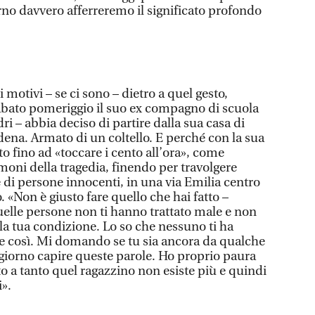
orno davvero afferreremo il significato profondo
 motivi – se ci sono – dietro a quel gesto,
abato pomeriggio il suo ex compagno di scuola
ri – abbia deciso di partire dalla sua casa di
ena. Armato di un coltello. E perché con la sua
o fino ad «toccare i cento all’ora», come
moni della tragedia, finendo per travolgere
 di persone innocenti, in una via Emilia centro
. «Non è giusto fare quello che hai fatto –
uelle persone non ti hanno trattato male e non
la tua condizione. Lo so che nessuno ti ha
re così. Mi domando se tu sia ancora da qualche
 giorno capire queste parole. Ho proprio paura
ato a tanto quel ragazzino non esiste più e quindi
i».