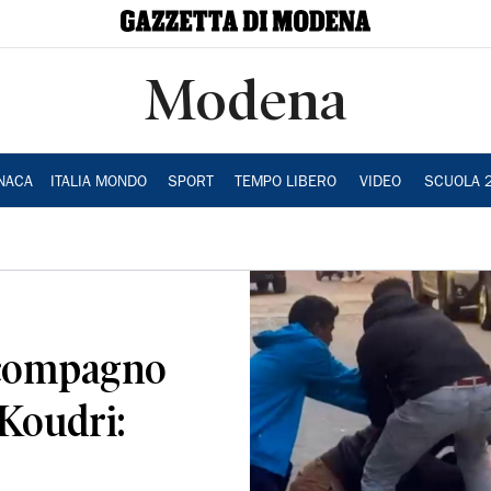
Modena
NACA
ITALIA MONDO
SPORT
TEMPO LIBERO
VIDEO
SCUOLA 
n compagno
 Koudri: