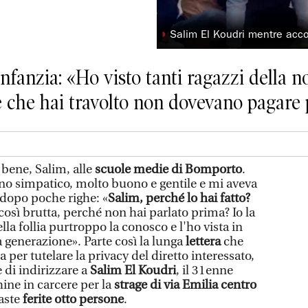
◗
Salim El Koudri mentre accol
infanzia: «Ho visto tanti ragazzi della 
e che hai travolto non dovevano pagare 
ene, Salim, alle
scuole medie di Bomporto
.
no simpatico, molto buono e gentile e mi aveva
 dopo poche righe: «
Salim, perché lo hai fatto?
così brutta, perché non hai parlato prima? Io la
lla follia purtroppo la conosco e l'ho vista in
tra generazione». Parte così la lunga
lettera
che
 per tutelare la privacy del diretto interessato,
e di indirizzare a
Salim El Koudri
, il 31enne
hine in carcere per la
strage di via Emilia centro
aste
ferite otto persone
.