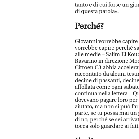
tanto e di cui forse un gi
di questa parola».
Perché?
Giovanni vorrebbe capire i
vorrebbe capire perché s
alle medie – Salim El Koud
Ravarino in direzione Mod
Citroen C3 abbia accelerat
raccontato da alcuni testi
decine di passanti, decine
affollata come ogni sabato
continua nella lettera – Q
dovevano pagare loro per 
aiutato, ma non si può fa
parte, se tu possa mai un
di no, perché se sei arriv
tocca solo guardare ai fatt