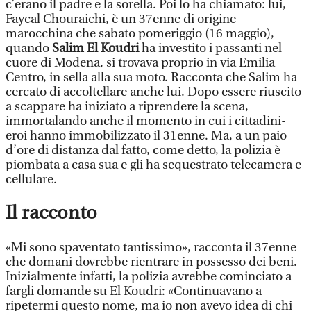
c’erano il padre e la sorella. Poi lo ha chiamato: lui,
Faycal Chouraichi, è un 37enne di origine
marocchina che sabato pomeriggio (16 maggio),
quando
Salim El Koudri
ha investito i passanti nel
cuore di Modena, si trovava proprio in via Emilia
Centro, in sella alla sua moto. Racconta che Salim ha
cercato di accoltellare anche lui. Dopo essere riuscito
a scappare ha iniziato a riprendere la scena,
immortalando anche il momento in cui i cittadini-
eroi hanno immobilizzato il 31enne. Ma, a un paio
d’ore di distanza dal fatto, come detto, la polizia è
piombata a casa sua e gli ha sequestrato telecamera e
cellulare.
Il racconto
«Mi sono spaventato tantissimo», racconta il 37enne
che domani dovrebbe rientrare in possesso dei beni.
Inizialmente infatti, la polizia avrebbe cominciato a
fargli domande su El Koudri: «Continuavano a
ripetermi questo nome, ma io non avevo idea di chi