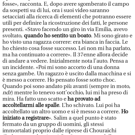
fosse», racconta. E, dopo avere sgomberato il campo
da sospetti su di lui, ora i suoi video saranno
setacciati alla ricerca di elementi che potranno essere
utili per definire la ricostruzione dei fatti, le persone
presenti. «Stavo facendo un giro in via Emilia, avevo
svoltato,
quando ho sentito un boato
. Mi sono girato e
ho visto una ragazza correre: era bianca in faccia. Le
ho chiesto cosa fosse successo. Lei non mi ha parlato,
ma ha continuato a correre». Il 37enne allora decide
di andare a vedere. Inizialmente nota l’auto. Pensa a
un incidente. «Poi mi sono accorto di una donna
senza gambe. Un ragazzo è uscito dalla macchina e si
è messo a correre. Ho pensato fosse sotto choc.
Quando poi sono andato più avanti (sempre in moto,
ndr
) mentre lo tenevo sott’occhio, lui mi ha preso di
mira. Ha fatto uno scatto e
ha provato ad
accoltellarmi alle spalle
. L’ho schivato. Lui poi ha
accoltellato un altro uomo e si è messo a correre.
Ho
iniziato a registrare
». Salim a quel punto è stato
fermato da un gruppo di uomini, gli stessi
immortalati proprio dalle riprese di Chouraichi