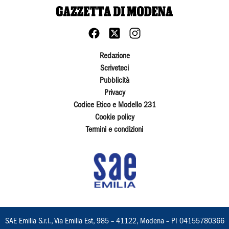
Redazione
Scriveteci
Pubblicità
Privacy
Codice Etico e Modello 231
Cookie policy
Termini e condizioni
SAE Emilia S.r.l., Via Emilia Est, 985 – 41122, Modena – PI 04155780366