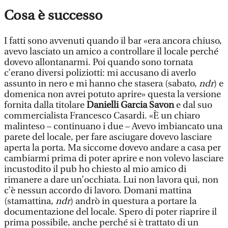
Cosa è successo
I fatti sono avvenuti quando il bar «era ancora chiuso,
avevo lasciato un amico a controllare il locale perché
dovevo allontanarmi. Poi quando sono tornata
c’erano diversi poliziotti: mi accusano di averlo
assunto in nero e mi hanno che stasera (sabato,
ndr
) e
domenica non avrei potuto aprire» questa la versione
fornita dalla titolare
Danielli Garcia Savon
e dal suo
commercialista Francesco Casardi. «È un chiaro
malinteso – continuano i due – Avevo imbiancato una
parete del locale, per fare asciugare dovevo lasciare
aperta la porta. Ma siccome dovevo andare a casa per
cambiarmi prima di poter aprire e non volevo lasciare
incustodito il pub ho chiesto al mio amico di
rimanere a dare un’occhiata. Lui non lavora qui, non
c’è nessun accordo di lavoro. Domani mattina
(stamattina,
ndr
) andrò in questura a portare la
documentazione del locale. Spero di poter riaprire il
prima possibile, anche perché si è trattato di un