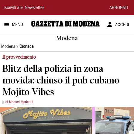
Gazzetta
Iscriviti alle Newsletter
ABBONATI
di
MENU
ACCEDI
Modena
Modena
Modena
Cronaca
Il provvedimento
Blitz della polizia in zona
movida: chiuso il pub cubano
Mojito Vibes
di Manuel Marinelli