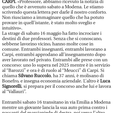
CARPI.
«Professore, abbiamo ricevuto la notizia di
quello che è avvenuto sabato a Modena. Le stiamo
scrivendo questa lettera per darle il nostro conforto.
Non riusciamo a immaginare quello che ha potuto
provare in quell’istante, è stato molto sveglio e
intuitivo».
La strage di sabato 16 maggio ha fatto incrociare i
destini di due professori. Senza che si conoscano,
sebbene lavorino vicino, hanno molte cose in
comune. Entrambi insegnanti, entrambi lavorano a
Carpi, entrambi approdano all’insegnamento dopo
aver lavorato nel privato. Entrambi alle prese con un
concorso: uno lo supera nel 2025 mentre è in servizio
al “Barozzi” e ora è di ruolo al “Meucci” di Carpi. Si
chiama
Silvano Ruccolo
, ha 37 anni, è molisano di
Bonefro, e insegna economia aziendale. L’altro è
Luca
Signorelli
, si prepara per il concorso anche lui e lavora
al “Vallauri”.
Entrambi sabato 16 transitano in via Emilia a Modena
mentre un giovante lancia la sua auto prima contro i
passanti del marciapiede di destra, poi verso l’altro