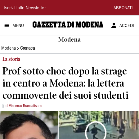
Gazzetta
Iscriviti alle Newsletter
ABBONATI
di
MENU
ACCEDI
Modena
Modena
Modena
Cronaca
La storia
Prof sotto choc dopo la strage
in centro a Modena: la lettera
commovente dei suoi studenti
di Vincenzo Brancatisano