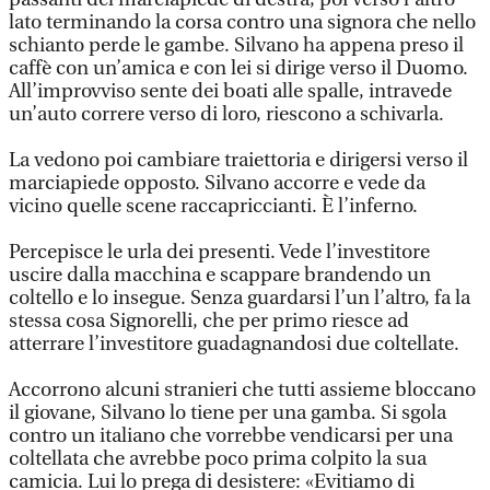
lato terminando la corsa contro una signora che nello
schianto perde le gambe. Silvano ha appena preso il
caffè con un’amica e con lei si dirige verso il Duomo.
All’improvviso sente dei boati alle spalle, intravede
un’auto correre verso di loro, riescono a schivarla.
La vedono poi cambiare traiettoria e dirigersi verso il
marciapiede opposto. Silvano accorre e vede da
vicino quelle scene raccapriccianti. È l’inferno.
Percepisce le urla dei presenti. Vede l’investitore
uscire dalla macchina e scappare brandendo un
coltello e lo insegue. Senza guardarsi l’un l’altro, fa la
stessa cosa Signorelli, che per primo riesce ad
atterrare l’investitore guadagnandosi due coltellate.
Accorrono alcuni stranieri che tutti assieme bloccano
il giovane, Silvano lo tiene per una gamba. Si sgola
contro un italiano che vorrebbe vendicarsi per una
coltellata che avrebbe poco prima colpito la sua
camicia. Lui lo prega di desistere: «Evitiamo di