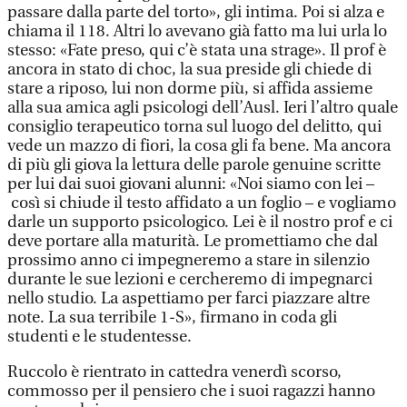
passare dalla parte del torto», gli intima. Poi si alza e
chiama il 118. Altri lo avevano già fatto ma lui urla lo
stesso: «Fate preso, qui c’è stata una strage». Il prof è
ancora in stato di choc, la sua preside gli chiede di
stare a riposo, lui non dorme più, si affida assieme
alla sua amica agli psicologi dell’Ausl. Ieri l’altro quale
consiglio terapeutico torna sul luogo del delitto, qui
vede un mazzo di fiori, la cosa gli fa bene. Ma ancora
di più gli giova la lettura delle parole genuine scritte
per lui dai suoi giovani alunni: «Noi siamo con lei –
così si chiude il testo affidato a un foglio – e vogliamo
darle un supporto psicologico. Lei è il nostro prof e ci
deve portare alla maturità. Le promettiamo che dal
prossimo anno ci impegneremo a stare in silenzio
durante le sue lezioni e cercheremo di impegnarci
nello studio. La aspettiamo per farci piazzare altre
note. La sua terribile 1-S», firmano in coda gli
studenti e le studentesse.
Ruccolo è rientrato in cattedra venerdì scorso,
commosso per il pensiero che i suoi ragazzi hanno