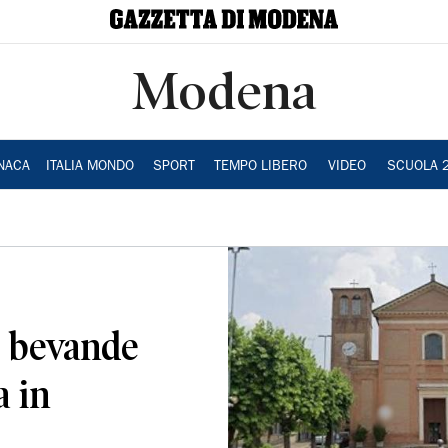
Modena
NACA
ITALIA MONDO
SPORT
TEMPO LIBERO
VIDEO
SCUOLA 
 bevande
a in