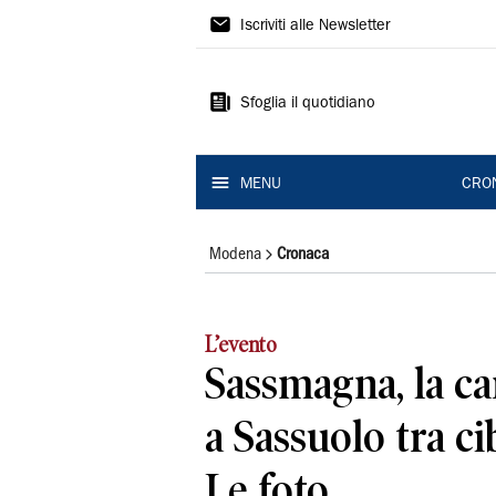
Gazzetta
Iscriviti alle Newsletter
di
Modena
Sfoglia il quotidiano
MENU
CRO
Modena
Cronaca
L’evento
Sassmagna, la car
a Sassuolo tra c
Le foto