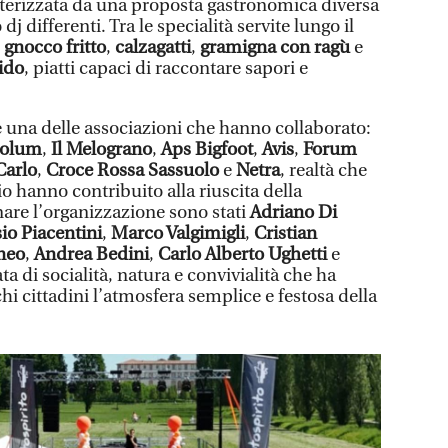
tterizzata da una proposta gastronomica diversa
j differenti. Tra le specialità servite lungo il
i
gnocco fritto
,
calzagatti
,
gramigna con ragù
e
mido
, piatti capaci di raccontare sapori e
e una delle associazioni che hanno collaborato:
xolum
,
Il Melograno
,
Aps Bigfoot
,
Avis
,
Forum
Carlo
,
Croce Rossa Sassuolo
e
Netra
, realtà che
o hanno contribuito alla riuscita della
are l’organizzazione sono stati
Adriano Di
sio Piacentini
,
Marco Valgimigli
,
Cristian
neo
,
Andrea Bedini
,
Carlo Alberto Ughetti
e
ta di socialità, natura e convivialità che ha
rchi cittadini l’atmosfera semplice e festosa della