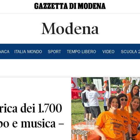
Modena
NACA
ITALIA MONDO
SPORT
TEMPO LIBERO
VIDEO
SCUOLA 
ica dei 1.700
ibo e musica –