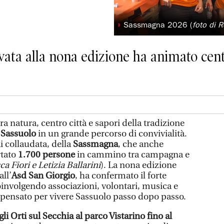
◗
Sassmagna 2026 (
foto di R
vata alla nona edizione ha animato cent
atura, centro città e sapori della tradizione
o
Sassuolo
in un grande percorso di convivialità.
i collaudata, della
Sassmagna
, che anche
rtato
1.700 persone
in cammino tra campagna e
a Fiori e Letizia Ballarini
). La nona edizione
ll’
Asd San Giorgio
, ha confermato il forte
coinvolgendo associazioni, volontari, musica e
pensato per vivere Sassuolo passo dopo passo.
gli Orti sul Secchia al parco Vistarino fino al