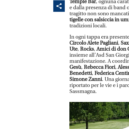
Temple Bar
, ognuna cara
e dalla presenza di band o d
tragitto non sono mancat
tigelle con salsiccia in u
tradizioni locali.
In ogni tappa era present
Circolo Alete Pagliani
,
Sa
Ute
,
Rocks
,
Amici di don 
insieme all’Asd San Giorgi
manifestazione. A coordin
Gesù
,
Rebecca Fiori
,
Ales
Benedetti
,
Federica Centi
Simone Zanni
. Una giorna
riportato per le vie e i pa
Sassmagna.