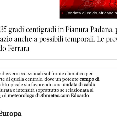
◗
L'ondata di caldo africano 
5 gradi centigradi in Pianura Padana, po
azio anche a possibili temporali. Le pr
do Ferrara
avvero eccezionali sul fronte climatico per
te di quella centrale, dove un potente
campo di
ubtropicale sta favorendo una
ondata di caldo
urata e intensità soprattutto se relazionata al
a il
meteorologo di 3bmeteo.com Edoardo
 Europa