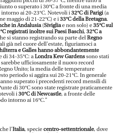
raggiunti picchi di 36-37°C, mentre tutto il
ggiunto o superato i 30°C a fronte di una media
 intorno ai 20-23°C. Notevoli i
32°C di Parigi
(a
ine maggio di 21-22°C) e i
33°C della Bretagna
.
anche in Andalusia
(
Siviglia
e non solo) e
35°C sul
°C registrati inoltre sui Paesi Baschi
,
32°C a
he si stanno registrando su parte del
Regno
i già nel cuore dell'estate, figuriamoci a
hilterra e Galles hanno abbondantemente
e di 34-35°C: a
Londra Kew Gardens
sono stati
e sarebbe ufficiosamente il nuovo record
 Regno Unito; la media delle temperature
to periodo si aggira sui 20-21°C. In generale
hanno superato i precedenti record mensili di
unte di 30°C sono state registrate praticamente
otevoli i
30°C di Newcastle
, a fronte delle
do intorno ai 16°C.”
che l’
Italia
, specie
centro-settentrionale
, dove