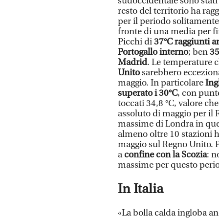
sudoccidentale sono stati 
resto del territorio ha ra
per il periodo solitamente
fronte di una media per f
Picchi di
37°C raggiunti 
Portogallo interno
; ben
35
Madrid
. Le temperature c
Unito
sarebbero eccezional
maggio. In particolare
Ing
superato i 30°C
, con punt
toccati 34,8 °C, valore ch
assoluto di maggio per il
massime di Londra in ques
almeno oltre 10 stazioni 
maggio sul Regno Unito. P
a
confine con la Scozia
: n
massime per questo perio
In Italia
«La bolla calda ingloba an