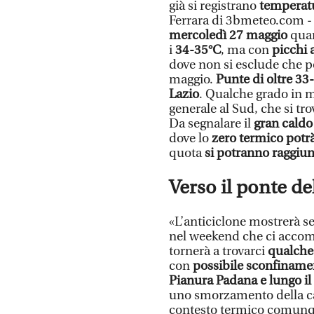
già si registrano
temperatu
Ferrara di 3bmeteo.com - 
mercoledì 27 maggio
qua
i
34-35°C
, ma con
picchi 
dove non si esclude che p
maggio.
Punte di oltre 33
Lazio
. Qualche grado in m
generale al Sud, che si tro
Da segnalare il
gran cald
dove lo
zero termico potr
quota
si potranno raggiun
Verso il ponte de
«L’anticiclone mostrerà s
nel weekend che ci acco
tornerà a trovarci
qualche
con
possibile sconfinamen
Pianura Padana e lungo il 
uno smorzamento della c
contesto termico comunqu