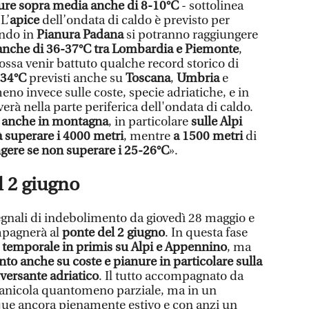
re sopra media anche di 8-10°C
- sottolinea
L’
apice
dell’ondata di caldo è previsto per
ndo in
Pianura Padana
si potranno raggiungere
anche di 36-37°C tra Lombardia e Piemonte
,
ossa venir battuto qualche record storico di
-34°C
previsti anche su
Toscana
,
Umbria
e
eno invece sulle coste, specie adriatiche, e in
verà nella parte periferica dell'ondata di caldo.
o anche in montagna
, in particolare
sulle Alpi
à superare i 4000 metri
, mentre
a 1500 metri
di
gere se non superare i 25-26°C
».
l 2 giugno
egnali di indebolimento da giovedì 28 maggio e
mpagnerà al
ponte del 2 giugno
. In questa fase
 temporale in primis su Alpi e Appennino
, ma
to anche su coste e pianure in particolare sulla
versante adriatico
. Il tutto accompagnato da
anicola quantomeno parziale, ma in un
e ancora pienamente estivo e con anzi un