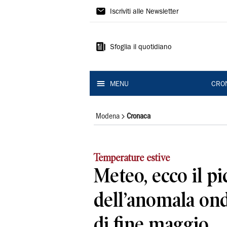
Gazzetta
Iscriviti alle Newsletter
di
Modena
Sfoglia il quotidiano
MENU
CRO
Modena
Cronaca
Temperature estive
Meteo, ecco il pi
dell’anomala ond
di fine maggio