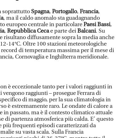
a soprattutto
Spagna
,
Portogallo
,
Francia
,
da
, ma il caldo anomalo sta guadagnando
o europeo centrale in particolare
Paesi Bassi
,
ia
,
Repubblica Ceca
e parte dei
Balcani
. Su
e risultano diffusamente sopra la media anche
i 12-14°C. Oltre 100 stazioni meteorologiche
 record di temperatura massima per il mese di
ancia, Cornovaglia e Inghilterra meridionale.
n è eccezionale tanto per i valori raggiunti in
ui vengono raggiunti – prosegue Ferrara di
pecifico di maggio, per la sua climatologia in
rso è estremamente raro. Le ondate di calore a
 in passato, ma è il contesto climatico attuale
se di partenza atmosferica più calda. E' questo
e più frequenti episodi caratterizzati da
malie su vasta scala. Sulla Francia