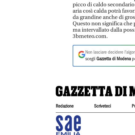
picco di caldo secondario
aria così calda potrà favo
da grandine anche di gross
Questo non significa che 
ma intervallato dalla poss
3bmeteo.com.
Non lasciare decidere l'algor
scegli
Gazzetta di Modena
pe
Redazione
Scriveteci
P