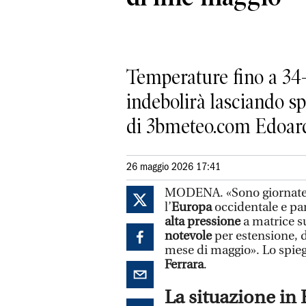
Temperature fino a 34-3
indebolirà lasciando sp
di 3bmeteo.com Edoar
26 maggio 2026 17:41
MODENA. «Sono giornate d
l’
Europa
occidentale e par
alta pressione
a matrice s
notevole
per estensione, d
mese di maggio». Lo spieg
Ferrara
.
La situazione in