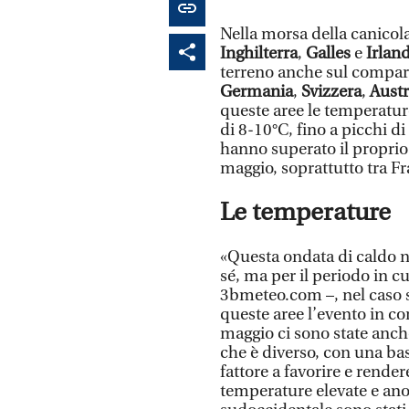
Nella morsa della canicol
Inghilterra
,
Galles
e
Irlan
terreno anche sul compart
Germania
,
Svizzera
,
Austr
queste aree le temperatur
di 8-10°C, fino a picchi d
hanno superato il proprio
maggio, soprattutto tra Fr
Le temperature
«Questa ondata di caldo no
sé, ma per il periodo in c
3bmeteo.com –, nel caso s
queste aree l’evento in co
maggio ci sono state anche
che è diverso, con una ba
fattore a favorire e render
temperature elevate e ano