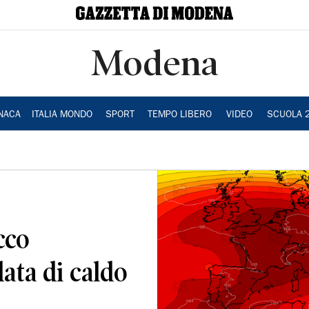
Modena
NACA
ITALIA MONDO
SPORT
TEMPO LIBERO
VIDEO
SCUOLA 
cco
ata di caldo