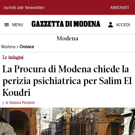
Gazzetta
Iscriviti alle Newsletter
ABBONATI
di
MENU
ACCEDI
Modena
Modena
Modena
Cronaca
Le indagini
La Procura di Modena chiede la
perizia psichiatrica per Salim El
Koudri
di Stefania Piscitello