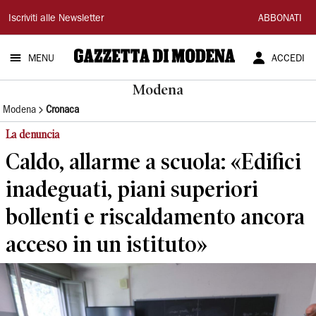
Gazzetta
Iscriviti alle Newsletter
ABBONATI
di
MENU
ACCEDI
Modena
Modena
Modena
Cronaca
La denuncia
Caldo, allarme a scuola: «Edifici
inadeguati, piani superiori
bollenti e riscaldamento ancora
acceso in un istituto»