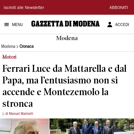
Gazzetta
Iscriviti alle Newsletter
ABBONATI
di
MENU
ACCEDI
Modena
Modena
Modena
Cronaca
Motori
Ferrari Luce da Mattarella e dal
Papa, ma l’entusiasmo non si
accende e Montezemolo la
stronca
di Manuel Marinelli