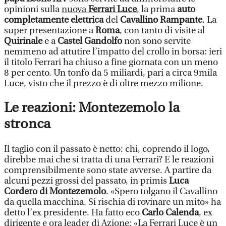
opinioni sulla
nuova
Ferrari Luce
, la prima
auto
completamente elettrica
del
Cavallino Rampante
. La
super presentazione a
Roma
, con tanto di visite al
Quirinale
e a
Castel Gandolfo
non sono servite
nemmeno ad attutire l’impatto del crollo in borsa: ieri
il titolo Ferrari ha chiuso a fine giornata con un meno
8 per cento. Un tonfo da 5 miliardi, pari a circa 9mila
Luce, visto che il prezzo è di oltre mezzo milione.
Le reazioni: Montezemolo la
stronca
Il taglio con il passato è netto: chi, coprendo il logo,
direbbe mai che si tratta di una Ferrari? E le reazioni
comprensibilmente sono state avverse. A partire da
alcuni pezzi grossi del passato, in primis
Luca
Cordero di Montezemolo
. «Spero tolgano il Cavallino
da quella macchina. Si rischia di rovinare un mito» ha
detto l’ex presidente. Ha fatto eco
Carlo Calenda
, ex
dirigente e ora leader di Azione: «La Ferrari Luce è un