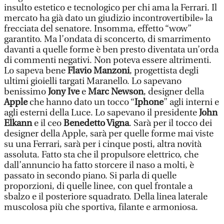
insulto estetico e tecnologico per chi ama la Ferrari. Il
mercato ha già dato un giudizio incontrovertibile» la
frecciata del senatore. Insomma, effetto “wow”
garantito. Ma l’ondata di sconcerto, di smarrimento
davanti a quelle forme è ben presto diventata un’orda
di commenti negativi. Non poteva essere altrimenti.
Lo sapeva bene
Flavio Manzoni
, progettista degli
ultimi gioielli targati Maranello. Lo sapevano
benissimo
Jony Ive
e
Marc Newson
, designer della
Apple
che hanno dato un tocco “
Iphone
” agli interni e
agli esterni della Luce. Lo sapevano il presidente
John
Elkann
e il ceo
Benedetto Vigna
. Sarà per il tocco dei
designer della Apple, sarà per quelle forme mai viste
su una Ferrari, sarà per i cinque posti, altra novità
assoluta. Fatto sta che il propulsore elettrico, che
dall’annuncio ha fatto storcere il naso a molti, è
passato in secondo piano. Si parla di quelle
proporzioni, di quelle linee, con quel frontale a
sbalzo e il posteriore squadrato. Della linea laterale
muscolosa più che sportiva, filante e armoniosa.