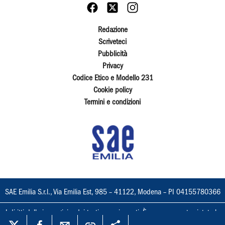
Redazione
Scriveteci
Pubblicità
Privacy
Codice Etico e Modello 231
Cookie policy
Termini e condizioni
SAE Emilia S.r.l., Via Emilia Est, 985 – 41122, Modena – PI 04155780366
I diritti delle immagini e dei testi sono riservati. È espressamente vietata la
loro riproduzione con qualsiasi mezzo e l'adattamento totale o parziale.