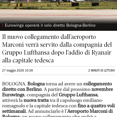
◗
Eurowings opererà il volo diretto Bologna-Berlino
Il nuovo collegamento dall’aeroporto
Marconi verrà servito dalla compagnia del
Gruppo Lufthansa dopo l’addio di Ryanair
alla capitale tedesca
27 maggio 2026 10:39
2 MINUTI DI LETTURA
BOLOGNA.
Bologna
torna ad avere un
collegamento
diretto con Berlino
. A partire dal prossimo
novembre
Eurowings
, compagnia del
Gruppo Lufthansa
,
attiverà la
nuova tratta
tra il capoluogo emiliano-
romagnolo e la capitale tedesca con
fino a quattro voli
settimanali
. Ad annunciarlo è l’
Aeroporto Marconi di
Bologna
: un nuovo collegamento che andrà a