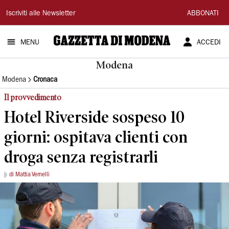
Gazzetta
Iscriviti alle Newsletter
ABBONATI
di
MENU
ACCEDI
Modena
Modena
Modena
Cronaca
Il provvedimento
Hotel Riverside sospeso 10
giorni: ospitava clienti con
droga senza registrarli
di Mattia Vernelli