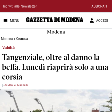
Gazzetta
Iscriviti alle Newsletter
ABBONATI
di
MENU
ACCEDI
Modena
Modena
Modena
Cronaca
Viabilità
Tangenziale, oltre al danno la
beffa. Lunedì riaprirà solo a una
corsia
di Manuel Marinelli