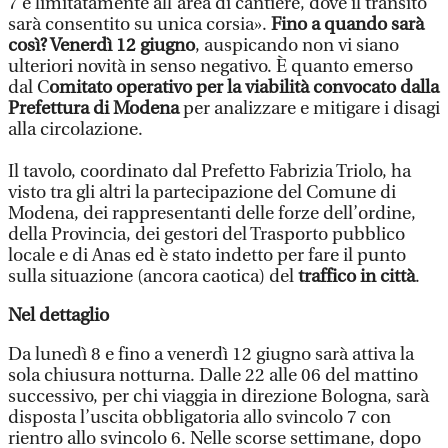
7 e limitatamente all'area di cantiere, dove il transito
sarà consentito su unica corsia».
Fino a quando sarà
così? Venerdì 12 giugno
, auspicando non vi siano
ulteriori novità in senso negativo. È quanto emerso
dal C
omitato operativo per la viabilità convocato dalla
Prefettura di Modena
per analizzare e mitigare i disagi
alla circolazione.
Il tavolo, coordinato dal Prefetto Fabrizia Triolo, ha
visto tra gli altri la partecipazione del Comune di
Modena, dei rappresentanti delle forze dell’ordine,
della Provincia, dei gestori del Trasporto pubblico
locale e di Anas ed è stato indetto per fare il punto
sulla situazione (ancora caotica) del
traffico in città
.
Nel dettaglio
Da lunedì 8 e fino a venerdì 12 giugno sarà attiva la
sola chiusura notturna. Dalle 22 alle 06 del mattino
successivo, per chi viaggia in direzione Bologna, sarà
disposta l’uscita obbligatoria allo svincolo 7 con
rientro allo svincolo 6. Nelle scorse settimane, dopo