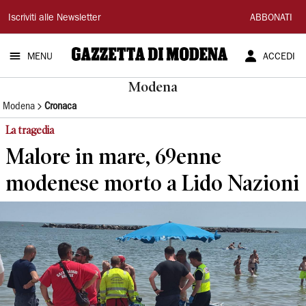
Gazzetta
Iscriviti alle Newsletter
ABBONATI
di
MENU
ACCEDI
Modena
Modena
Modena
Cronaca
La tragedia
Malore in mare, 69enne
modenese morto a Lido Nazioni