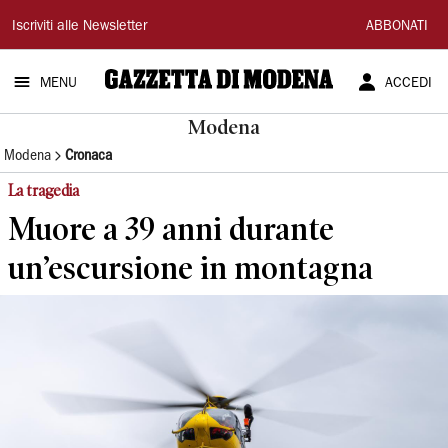
Gazzetta
Iscriviti alle Newsletter
ABBONATI
di
MENU
ACCEDI
Modena
Modena
Modena
Cronaca
La tragedia
Muore a 39 anni durante
un’escursione in montagna