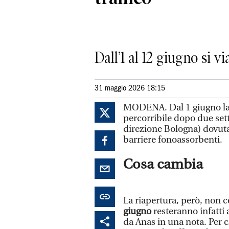
Dall’1 al 12 giugno si v
31 maggio 2026 18:15
MODENA. Dal 1 giugno la
percorribile dopo due sett
direzione Bologna) dovuta 
barriere fonoassorbenti.
Cosa cambia
La riapertura, però, non co
giugno
resteranno infatti 
da Anas in una nota. Per c