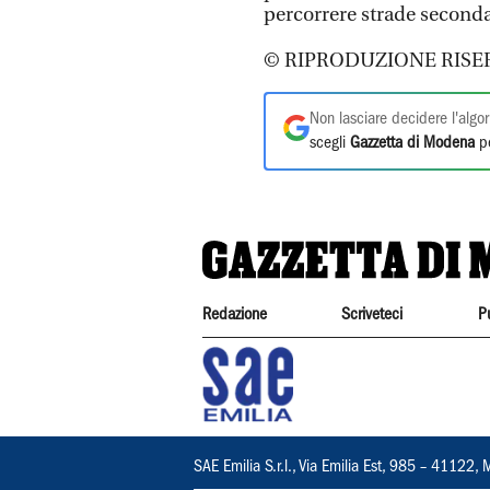
percorrere strade seconda
© RIPRODUZIONE RISE
Non lasciare decidere l'algor
scegli
Gazzetta di Modena
pe
Redazione
Scriveteci
P
SAE Emilia S.r.l., Via Emilia Est, 985 – 411