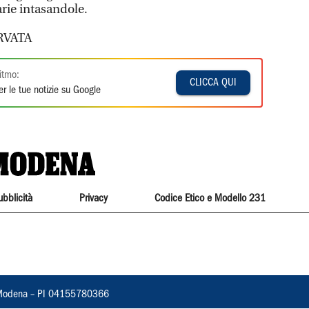
rie intasandole.
RVATA
itmo:
CLICCA QUI
r le tue notizie su Google
ubblicità
Privacy
Codice Etico e Modello 231
22, Modena – PI 04155780366