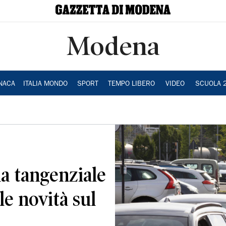
Modena
NACA
ITALIA MONDO
SPORT
TEMPO LIBERO
VIDEO
SCUOLA 
la tangenziale
le novità sul