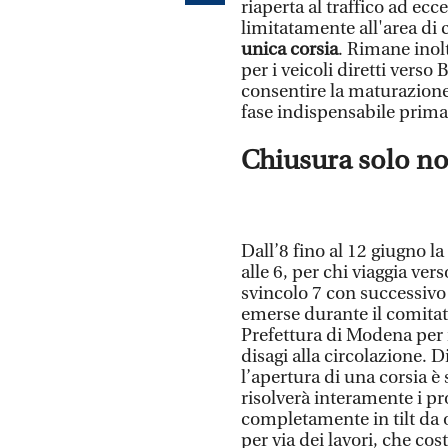
riaperta al traffico ad ec
limitatamente all'area di c
unica corsia
. Rimane inol
per i veicoli diretti vers
consentire la maturazione 
fase indispensabile prima 
Chiusura solo not
Dall’8 fino al 12 giugno la
alle 6, per chi viaggia ver
svincolo 7 con successivo 
emerse durante il comitato
Prefettura di Modena per 
disagi alla circolazione. 
l’apertura di una corsia 
risolverà interamente i pro
completamente in tilt da o
per via dei lavori, che cos