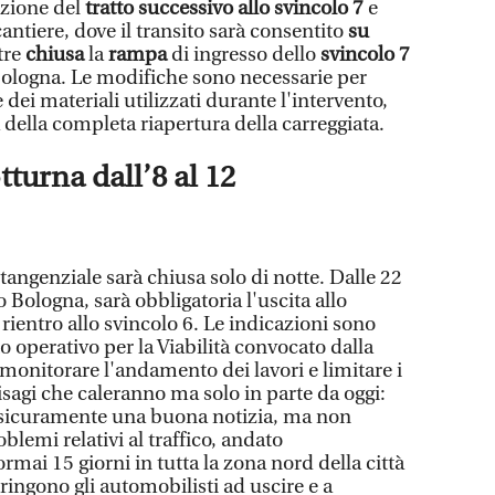
cezione del
tratto successivo allo svincolo 7
e
antiere, dove il transito sarà consentito
su
tre
chiusa
la
rampa
di ingresso dello
svincolo 7
o Bologna. Le modifiche sono necessarie per
dei materiali utilizzati durante l'intervento,
della completa riapertura della carreggiata.
turna dall’8 al 12
 tangenziale sarà chiusa solo di notte. Dalle 22
so Bologna, sarà obbligatoria l'uscita allo
rientro allo svincolo 6. Le indicazioni sono
 operativo per la Viabilità convocato dalla
monitorare l'andamento dei lavori e limitare i
Disagi che caleranno ma solo in parte da oggi:
è sicuramente una buona notizia, ma non
blemi relativi al traffico, andato
rmai 15 giorni in tutta la zona nord della città
tringono gli automobilisti ad uscire e a