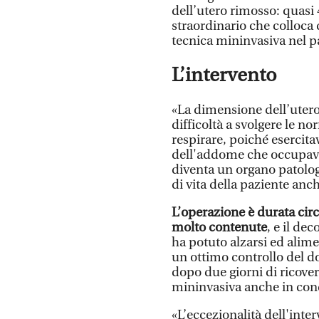
dell’utero rimosso: quas
straordinario che colloca q
tecnica mininvasiva nel 
L’intervento
«La dimensione dell’utero
difficoltà a svolgere le no
respirare, poiché esercit
dell'addome che occupava
diventa un organo patolo
di vita della paziente an
L’operazione è durata circ
molto contenute
, e il de
ha potuto alzarsi ed alim
un ottimo controllo del d
dopo due giorni di ricover
mininvasiva anche in con
«L’eccezionalità dell'inter