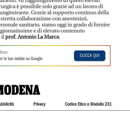
pazienti. «Il raggiungimento di questi elevati
rurgica è possibile solo grazie ad un lavoro di
ungimirante. Grazie al supporto continuo della
 stretta collaborazione con anestesisti,
ersonale sanitario, siamo oggi in grado di fornire
ggiornatissime e di elevato contenuto
 il
prof. Antonio La Marca
.
itmo:
CLICCA QUI
r le tue notizie su Google
ubblicità
Privacy
Codice Etico e Modello 231