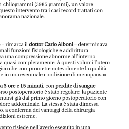
i 4 chilogrammi (3985 grammi), un valore
uesto intervento tra i casi record trattati con
panorama nazionale.
 – rimarca il
dottor Carlo Alboni
– determinava
rmali funzioni fisiologiche e addirittura
ava una compressione abnorme all'interno
 quasi completamente. A questi volumi l’utero
gico che compromette notevolmente la qualità
che in una eventuale condizione di menopausa».
a 3 ore e 15 minuti
, con
perdite di sangue
corso postoperatorio è stato regolare: la paziente
entarsi già dal primo giorno postoperatorio con
olore addominale. La stessa è stata dimessa
o, a conferma dei vantaggi della chirurgia
dizioni estreme.
vento risiede nell’averlo eseguito in una