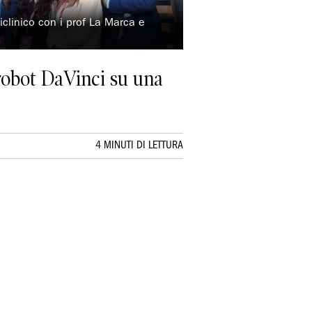
iclinico con i prof La Marca e
 robot DaVinci su una
4 MINUTI DI LETTURA