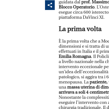
guidata dal
prof. Massimo
Blocco Operatorio
. L’Ost
esegue circa 600 isterect
piattaforma DaVinci XI.
La prima volta
È la prima volta che a Mo
dimensioni e si tratta di 
effettuati in Italia e il p
Emilia Romagna
. Il Poli
a livello nazionale nella 
intervento eccezionale per
un’idea dell’eccezionalità
patologico, si aggira tra 
menopausa. La
paziente,
una
massa uterina di dime
arrivava a soli 4 centimet
Nonostante la complessità 
eseguire l’intervento con
chirurgia tradizionale. Il