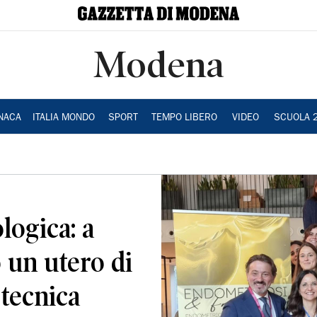
Modena
NACA
ITALIA MONDO
SPORT
TEMPO LIBERO
VIDEO
SCUOLA 
logica: a
un utero di
 tecnica