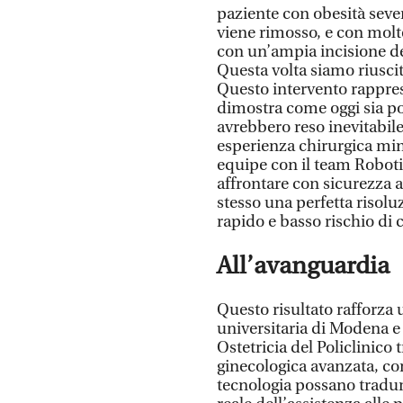
paziente con obesità seve
viene rimosso, e con molte
con un’ampia incisione del
Questa volta siamo riusciti
Questo intervento rapprese
dimostra come oggi sia pos
avrebbero reso inevitabile
esperienza chirurgica mini
equipe con il team Robot
affrontare con sicurezza 
stesso una perfetta risol
rapido e basso rischio di
All’avanguardia
Questo risultato rafforza 
universitaria di Modena e
Ostetricia del Policlinico t
ginecologica avanzata, c
tecnologia possano tradur