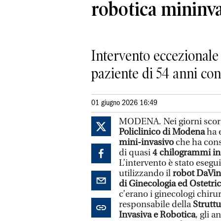
robotica mininva
Intervento eccezionale 
paziente di 54 anni con
01 giugno 2026 16:49
MODENA. Nei giorni scors
Policlinico di Modena
ha 
mini-invasivo
che ha cons
di quasi
4 chilogrammi in
L’intervento è stato esegui
utilizzando il
robot DaVin
di Ginecologia ed Ostetric
c’erano i ginecologi chiru
responsabile della
Strutt
Invasiva e Robotica
, gli a