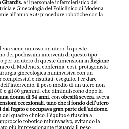
 Girardis
, e il personale infermieristico del
etricia e Ginecologia del Policlinico di Modena
omie all’anno e 50 procedure robotiche con la
dena viene rimosso un utero di queste
uno dei pochissimi interventi di questo tipo
rimo per un utero di queste dimensioni in
Regione
clinico di Modena si conferma, così, protagonista
chirurgia ginecologica mininvasiva con un
 complessità e risultati, eseguito. Per dare
 dell’intervento, il peso medio di un utero non
i 60 e gli 80 grammi, che diminuiscono dopo la
 una donna di 54 anni
, con
obesità severa
, aveva
nsioni eccezionali, tano che il fondo dell'utero
ri dal fegato e occupava gran parte dell’addome
.
del quadro clinico, l’équipe è riuscita a
 approccio robotico mininvasivo, evitando la
 dato più impressionante riguarda il peso