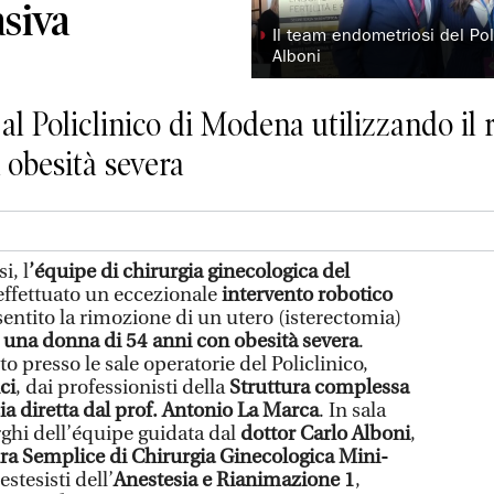
siva
◗
Il team endometriosi del Pol
Alboni
al Policlinico di Modena utilizzando il
 obesità severa
i, l
’équipe di chirurgia ginecologica del
effettuato un eccezionale
intervento robotico
entito la rimozione di un utero (isterectomia)
 una donna di 54 anni con obesità severa
.
to presso le sale operatorie del Policlinico,
ci
, dai professionisti della
Struttura complessa
ia diretta dal prof. Antonio La Marca
. In sala
rghi dell’équipe guidata dal
dottor Carlo Alboni
,
ura Semplice di Chirurgia Ginecologica Mini-
nestesisti dell’
Anestesia e Rianimazione 1
,