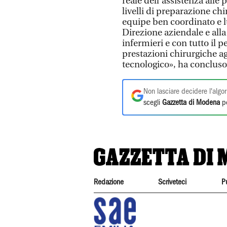
reale dell’assistenza alle 
livelli di preparazione chi
equipe ben coordinato e l
Direzione aziendale e alla
infermieri e con tutto il p
prestazioni chirurgiche a
tecnologico», ha concluso
Non lasciare decidere l'algor
scegli
Gazzetta di Modena
pe
Redazione
Scriveteci
P