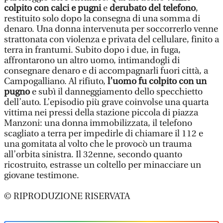
colpito con calci e pugni
e
derubato del telefono
,
restituito solo dopo la consegna di una somma di
denaro. Una donna intervenuta per soccorrerlo venne
strattonata con violenza e privata del cellulare, finito a
terra in frantumi. Subito dopo i due, in fuga,
affrontarono un altro uomo, intimandogli di
consegnare denaro e di accompagnarli fuori città, a
Campogalliano. Al rifiuto,
l’uomo fu colpito con un
pugno
e subì il danneggiamento dello specchietto
dell’auto. L’episodio più grave coinvolse una quarta
vittima nei pressi della stazione piccola di piazza
Manzoni: una donna immobilizzata, il telefono
scagliato a terra per impedirle di chiamare il 112 e
una gomitata al volto che le provocò un trauma
all’orbita sinistra. Il 32enne, secondo quanto
ricostruito, estrasse un coltello per minacciare un
giovane testimone.
© RIPRODUZIONE RISERVATA