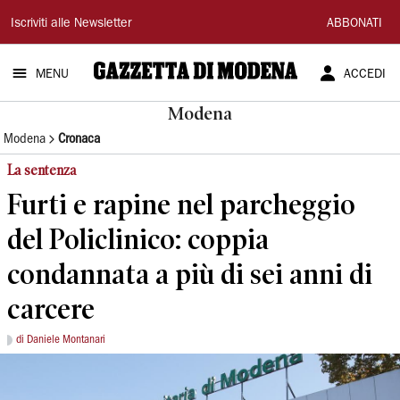
Gazzetta
Iscriviti alle Newsletter
ABBONATI
di
MENU
ACCEDI
Modena
Modena
Modena
Cronaca
La sentenza
Furti e rapine nel parcheggio
del Policlinico: coppia
condannata a più di sei anni di
carcere
di Daniele Montanari