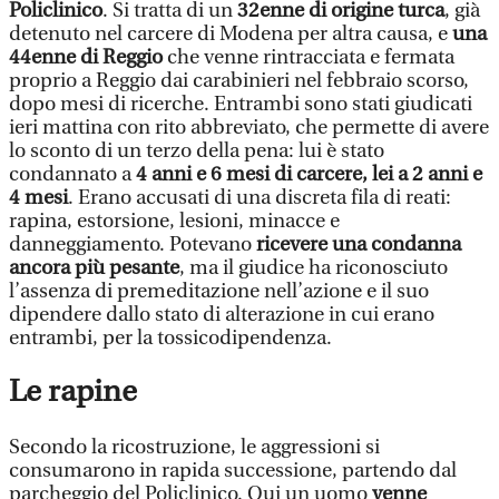
Policlinico
. Si tratta di un
32enne di origine turca
, già
detenuto nel carcere di Modena per altra causa, e
una
44enne di Reggio
che venne rintracciata e fermata
proprio a Reggio dai carabinieri nel febbraio scorso,
dopo mesi di ricerche. Entrambi sono stati giudicati
ieri mattina con rito abbreviato, che permette di avere
lo sconto di un terzo della pena: lui è stato
condannato a
4 anni e 6 mesi di carcere, lei a 2 anni e
4 mesi
. Erano accusati di una discreta fila di reati:
rapina, estorsione, lesioni, minacce e
danneggiamento. Potevano
ricevere una condanna
ancora più pesante
, ma il giudice ha riconosciuto
l’assenza di premeditazione nell’azione e il suo
dipendere dallo stato di alterazione in cui erano
entrambi, per la tossicodipendenza.
Le rapine
Secondo la ricostruzione, le aggressioni si
consumarono in rapida successione, partendo dal
parcheggio del Policlinico. Qui un uomo
venne