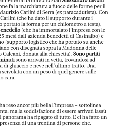
lmente la forma sono stati
Alessandro Levoni
one fa la marchiatura a fuoco delle forme per il
aurizio Carlini di Serra (ex paracadutista). Con
Carlini (che ha dato il supporto durante i
 portato la forma per un chilometro a testa),
Benedello
(che ha immortalato l’impresa con le
 25 mesi dall’azienda Benedetti di Casinalbo) e
o (supporto logistico che ha portato su anche
giano con disegnata sopra la Madonna delle
 Calcani, donata alla chiesetta).
Sono partiti
 minuti
sono arrivati in vetta, trovandosi ad
a di ghiaccio e neve nell’ultimo tratto. Una
 scivolata con un peso di quel genere sulle
o cara.
a reso ancor più bella l’impresa – sottolinea
tanta, ma la soddisfazione di essere arrivati lassù
 panorama ha ripagato di tutto. E ci ha fatto un
presenza di una trentina di persone che,