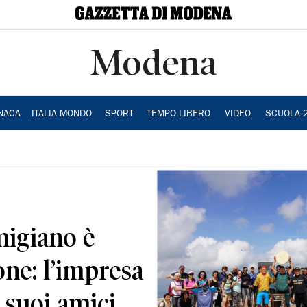
Modena
NACA
ITALIA MONDO
SPORT
TEMPO LIBERO
VIDEO
SCUOLA 
migiano è
one: l’impresa
 suoi amici