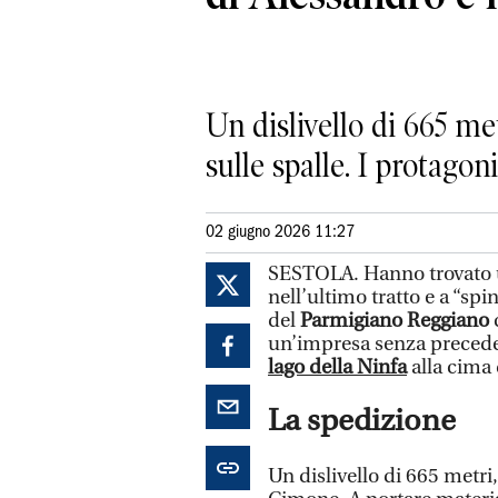
Un dislivello di 665 met
sulle spalle. I protago
02 giugno 2026 11:27
SESTOLA. Hanno trovato un
nell’ultimo tratto e a “spi
del
Parmigiano Reggiano
un’impresa senza preced
lago della Ninfa
alla cima 
La spedizione
Un dislivello di 665 metri,