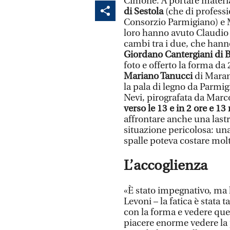
Cimone. A portare materia
di Sestola
(che di professi
Consorzio Parmigiano) e M
loro hanno avuto Claudio 
cambi tra i due, che hanno
Giordano Cantergiani di 
foto e offerto la forma da
Mariano Tanucci
di Maran
la pala di legno da Parmi
Nevi, pirografata da Marco
verso le 13 e in 2 ore e 13
affrontare anche una lastr
situazione pericolosa: una
spalle poteva costare molt
L’accoglienza
«È stato impegnativo, ma h
Levoni – la fatica è stata 
con la forma e vedere quel
piacere enorme vedere la 