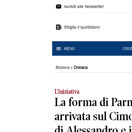
Gazzetta
Iscriviti alle Newsletter
di
Modena
Sfoglia il quotidiano
MENU
CRO
Modena
Cronaca
L’iniziativa
La forma di Par
arrivata sul Cim
di Alessandro e i