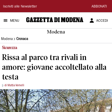
Gazzetta
Iscriviti alle Newsletter
ABBONATI
di
MENU
ACCEDI
Modena
Modena
Modena
Cronaca
Sicurezza
Rissa al parco tra rivali in
amore: giovane accoltellato alla
testa
di Mattia Vernelli