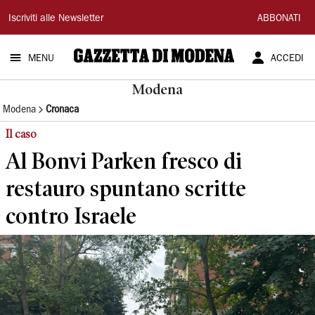
Gazzetta
Iscriviti alle Newsletter
ABBONATI
di
MENU
ACCEDI
Modena
Modena
Modena
Cronaca
Il caso
Al Bonvi Parken fresco di
restauro spuntano scritte
contro Israele