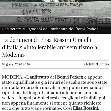
◗
Le scritte sui gradoni dell'anfiteatro del Bonvi Parken
La denuncia di Elisa Rossini (Fratelli
d’Italia): «Intollerabile antisemitismo a
Modena»
03 giugno 2026 20:07
2 MINUTI DI LETTURA
MODENA. «L’
anfiteatro
del
Bonvi Parken
è appena
stato riqualificato e già i muri e le scalinate sono state
imbrattate dai soliti incivili in più punti rovinando il
ripristino del luogo. I cittadini attendono anni per
vedere i luoghi pubblici resi accoglienti e fruibili poi
non appena finalmente si ottiene quanto richiesto
ecco che tutto viene rovinato». Così
Elisa Rossini
,