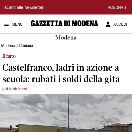
Gazzetta
Iscriviti alle Newsletter
ABBONATI
di
MENU
ACCEDI
Modena
Modena
Modena
Cronaca
Il furto
Castelfranco, ladri in azione a
scuola: rubati i soldi della gita
di Mattia Vernelli