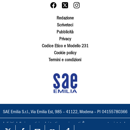
Redazione
Scriveteci
Pubblicità
Privacy
Codice Etico e Modello 231
Cookie policy
Termini e condizioni
SAE Emilia S.r.l., Via Emilia Est, 985 – 41122, Modena – PI 04155780366
I diritti delle immagini e dei testi sono riservati. È espressamente vietata la