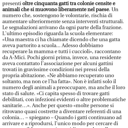
presenti
oltre cinquanta gatti tra colonie censite e
animali che si muovono liberamente nel paese
. Un
numero che, sostengono le volontarie, rischia di
aumentare ulteriormente senza interventi strutturali.
Le segnalazioni arrivano da ogni parte della frazione.
L'ultimo episodio riguarda la scuola elementare:
«Una maestra ci ha chiamate dicendo che una gatta
aveva partorito a scuola... Adesso dobbiamo
recuperare la mamma e tutti i cuccioli», raccontano
da A-Mici. Pochi giorni prima, invece, una residente
aveva contattato l’associazione per alcuni gattini
trovati in gravissime condizioni nei pressi della
propria abitazione. «Ne abbiamo recuperato uno
soltanto, ma non ce l'ha fatta». Non è infatti solo il
numero degli animali a preoccupare, ma anche il loro
stato di salute. «Ci capita spesso di trovare gatti
debilitati, con infezioni evidenti o altre problematiche
sanitarie…». Anche per questo «molte persone si
ritrovano quasi costrette a diventare referenti di una
colonia… – spiegano – Quando i gatti continuano ad
arrivare e a riprodursi, l'unico modo per cercare di