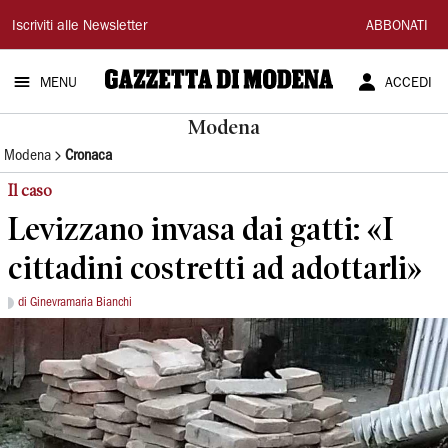
Gazzetta
Iscriviti alle Newsletter
ABBONATI
di
MENU
ACCEDI
Modena
Modena
Modena
Cronaca
Il caso
Levizzano invasa dai gatti: «I
cittadini costretti ad adottarli»
di Ginevramaria Bianchi