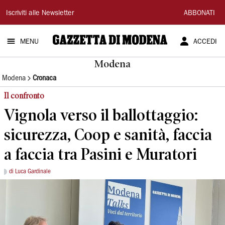
Gazzetta
Iscriviti alle Newsletter
ABBONATI
di
MENU
ACCEDI
Modena
Modena
Modena
Cronaca
Il confronto
Vignola verso il ballottaggio:
sicurezza, Coop e sanità, faccia
a faccia tra Pasini e Muratori
di Luca Gardinale