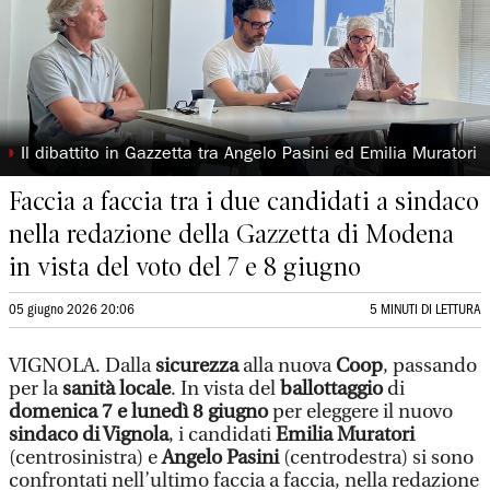
◗
Il dibattito in Gazzetta tra Angelo Pasini ed Emilia Muratori
Faccia a faccia tra i due candidati a sindaco
nella redazione della Gazzetta di Modena
in vista del voto del 7 e 8 giugno
05 giugno 2026 20:06
5 MINUTI DI LETTURA
VIGNOLA. Dalla
sicurezza
alla nuova
Coop
, passando
per la
sanità locale
. In vista del
ballottaggio
di
domenica 7 e lunedì 8 giugno
per eleggere il nuovo
sindaco di Vignola
, i candidati
Emilia Muratori
(centrosinistra) e
Angelo Pasini
(centrodestra) si sono
confrontati nell’ultimo faccia a faccia, nella redazione