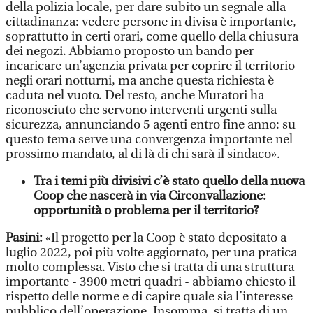
della polizia locale, per dare subito un segnale alla
cittadinanza: vedere persone in divisa è importante,
soprattutto in certi orari, come quello della chiusura
dei negozi. Abbiamo proposto un bando per
incaricare un’agenzia privata per coprire il territorio
negli orari notturni, ma anche questa richiesta è
caduta nel vuoto. Del resto, anche Muratori ha
riconosciuto che servono interventi urgenti sulla
sicurezza, annunciando 5 agenti entro fine anno: su
questo tema serve una convergenza importante nel
prossimo mandato, al di là di chi sarà il sindaco».
Tra i temi più divisivi c’è stato quello della nuova
Coop che nascerà in via Circonvallazione:
opportunità o problema per il territorio?
Pasini:
«Il progetto per la Coop è stato depositato a
luglio 2022, poi più volte aggiornato, per una pratica
molto complessa. Visto che si tratta di una struttura
importante - 3900 metri quadri - abbiamo chiesto il
rispetto delle norme e di capire quale sia l’interesse
pubblico dell’operazione. Insomma, si tratta di un