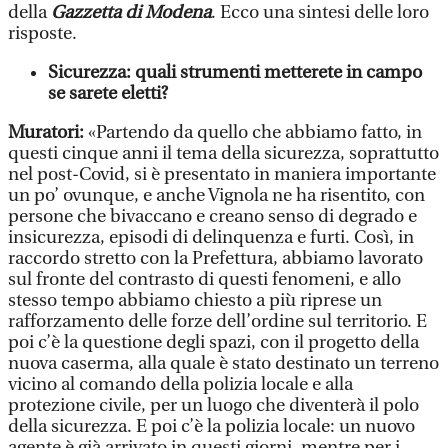
della
Gazzetta di Modena
. Ecco una sintesi delle loro
risposte.
Sicurezza:
quali strumenti metterete in campo
se sarete eletti?
Muratori:
«Partendo da quello che abbiamo fatto, in
questi cinque anni il tema della sicurezza, soprattutto
nel post-Covid, si è presentato in maniera importante
un po’ ovunque, e anche Vignola ne ha risentito, con
persone che bivaccano e creano senso di degrado e
insicurezza, episodi di delinquenza e furti. Così, in
raccordo stretto con la Prefettura, abbiamo lavorato
sul fronte del contrasto di questi fenomeni, e allo
stesso tempo abbiamo chiesto a più riprese un
rafforzamento delle forze dell’ordine sul territorio. E
poi c’è la questione degli spazi, con il progetto della
nuova caserma, alla quale è stato destinato un terreno
vicino al comando della polizia locale e alla
protezione civile, per un luogo che diventerà il polo
della sicurezza. E poi c’è la polizia locale: un nuovo
agente è già arrivato in questi giorni, mentre per i