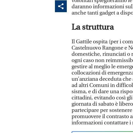
volontari spiegheranno le a
daranno informazioni sull
anche tanti gadget a dispos
La struttura
Il Gattile ospita (per i c
Castelnuovo Rangone e Non
domestiche, rinunciati o r
ogni caso non reimmissibil
gestire al meglio le emer
collocazioni di emergenza 
un’anziana deceduta che a
ad altri Comuni in diffico
sisma, e di dare una rispos
cittadini, evitando così g
giornata di sabato è libero
partecipare per sostenere 
promuovere il contrasto a
informazioni contattare 