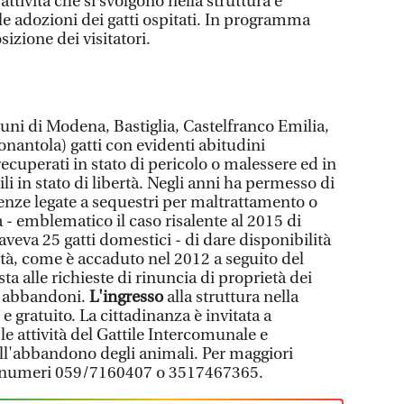
ttività che si svolgono nella struttura e
e adozioni dei gatti ospitati. In programma
izione dei visitatori.
omuni di Modena, Bastiglia, Castelfranco Emilia,
antola) gatti con evidenti abitudini
ecuperati in stato di pericolo o malessere ed in
i in stato di libertà. Negli anni ha permesso di
genze legate a sequestri per maltrattamento o
- emblematico il caso risalente al 2015 di
veva 25 gatti domestici - di dare disponibilità
ltà, come è accaduto nel 2012 a seguito del
ta alle richieste di rinuncia di proprietà dei
li abbandoni.
L'ingresso
alla struttura nella
 e gratuito. La cittadinanza è invitata a
le attività del Gattile Intercomunale e
ll'abbandono degli animali. Per maggiori
i numeri 059/7160407 o 3517467365.