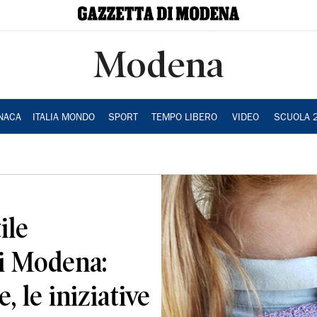
Modena
NACA
ITALIA MONDO
SPORT
TEMPO LIBERO
VIDEO
SCUOLA 
ile
i Modena:
, le iniziative