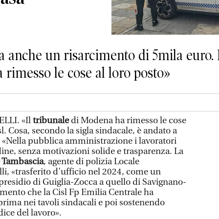
anche un risarcimento di 5mila euro. La
 rimesso le cose al loro posto»
LLI. «Il
tribunale
di Modena ha rimesso le cose
isl. Cosa, secondo la sigla sindacale, è andato a
. «Nella pubblica amministrazione i lavoratori
ne, senza motivazioni solide e trasparenza. La
e Tambascia
, agente di polizia Locale
li, «trasferito d’ufficio nel 2024, come un
 presidio di Guiglia-Zocca a quello di Savignano-
ento che la Cisl Fp Emilia Centrale ha
 prima nei tavoli sindacali e poi sostenendo
dice del lavoro».