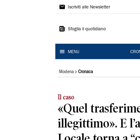
Gazzetta
Iscriviti alle Newsletter
di
Modena
Sfoglia il quotidiano
MENU
CRO
Modena
Cronaca
Il caso
«Quel trasferim
illegittimo». E l’
Locale torna a “