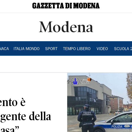
Modena
NACA
ITALIA MONDO
SPORT
TEMPO LIBERO
VIDEO
SCUOLA 
ento è
agente della
casa”