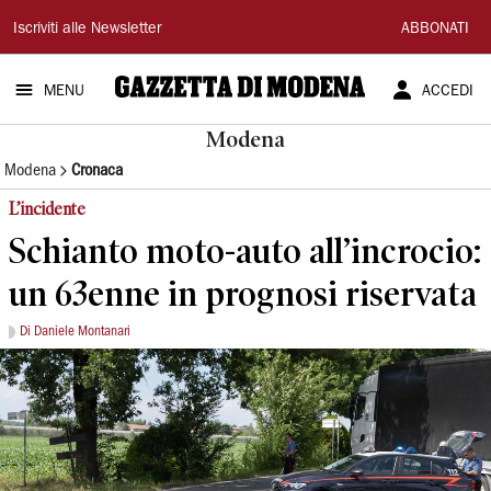
Gazzetta
Iscriviti alle Newsletter
ABBONATI
di
MENU
ACCEDI
Modena
Modena
Modena
Cronaca
L’incidente
Schianto moto-auto all’incrocio:
un 63enne in prognosi riservata
Di Daniele Montanari