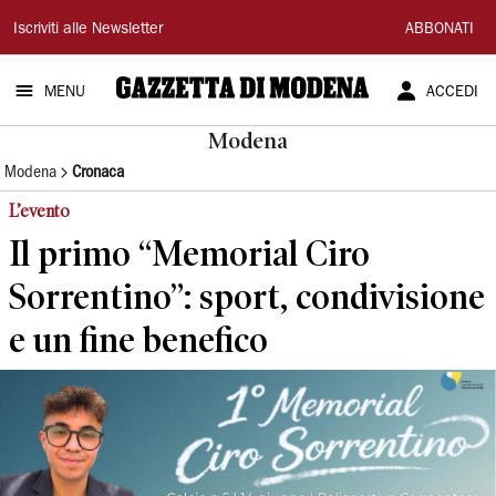
Gazzetta
Iscriviti alle Newsletter
ABBONATI
di
MENU
ACCEDI
Modena
Modena
Modena
Cronaca
L’evento
Il primo “Memorial Ciro
Sorrentino”: sport, condivisione
e un fine benefico