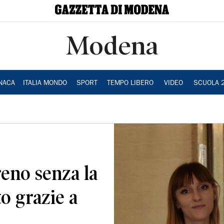
Modena
NACA
ITALIA MONDO
SPORT
TEMPO LIBERO
VIDEO
SCUOLA 
reno senza la
o grazie a