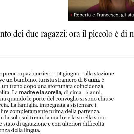
◗
Roberta e Francesco, gli stu
to dei due ragazzi: ora il piccolo è di n
preoccupazione ieri – 14 giugno – alla stazione
ve un bambino, turista straniero di
8 anni,
è
i un treno dopo una sfortunata coincidenza
alita. La
madre e la sorella,
di circa 15 anni,
na quando le porte del convoglio si sono chiuse
rcia. La famiglia, impegnata a sistemare i
 salire completamente prima della partenza.
a da solo sul treno, la madre e la sorella sono
e stato di agitazione e con ulteriori difficoltà
nza della lingua.