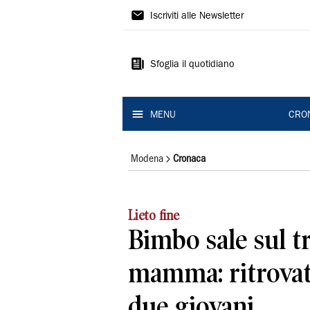
Gazzetta
Iscriviti alle Newsletter
di
Modena
Sfoglia il quotidiano
MENU
CRO
Modena
Cronaca
Lieto fine
Bimbo sale sul t
mamma: ritrovat
due giovani