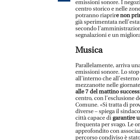
emissioni sonore. I negozi 
centro storico e nelle zon
potranno riaprir
e non pri
già sperimentata nell’estat
secondo l’amministrazion
segnalazioni e un migliora
Musica
Parallelamente, arriva u
emissioni sonore. Lo stop 
all’interno che all’esterno
mezzanotte nelle giornate 
alle 7 del mattino success
centro, con l’esclusione de
Comune. «Si tratta di pro
diverse – spiega il sindaco
città capace di
garantire 
frequenta per svago. Le 
approfondito con associazio
percorso condiviso è stato 