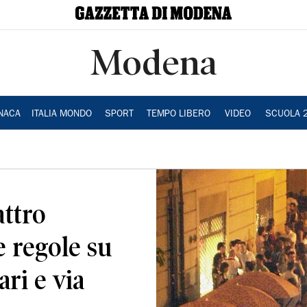
Modena
NACA
ITALIA MONDO
SPORT
TEMPO LIBERO
VIDEO
SCUOLA 
attro
 regole su
ari e via