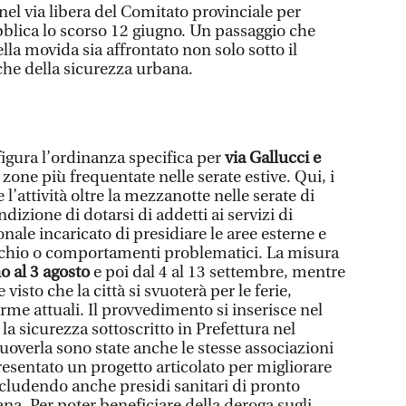
 nel via libera del Comitato provinciale per
bblica lo scorso 12 giugno. Un passaggio che
lla movida sia affrontato non solo sotto il
che della sicurezza urbana.
 figura l’ordinanza specifica per
via Gallucci e
 zone più frequentate nelle serate estive. Qui, i
l’attività oltre la mezzanotte nelle serate di
dizione di dotarsi di addetti ai servizi di
sonale incaricato di presidiare le aree esterne e
ischio o comportamenti problematici. La misura
o al 3 agosto
e poi dal 4 al 13 settembre, mentre
visto che la città si svuoterà per le ferie,
rme attuali. Il provvedimento si inserisce nel
la sicurezza sottoscritto in Prefettura nel
verla sono state anche le stesse associazioni
esentato un progetto articolato per migliorare
includendo anche presidi sanitari di pronto
ana. Per poter beneficiare della deroga sugli