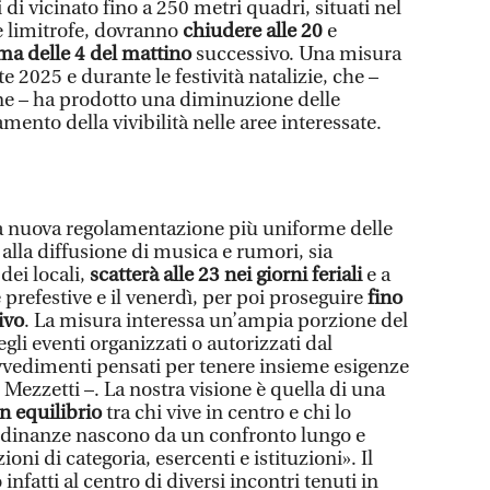
di vicinato fino a 250 metri quadri, situati nel
e limitrofe, dovranno
chiudere alle 20
e
ma delle 4
del mattino
successivo. Una misura
e 2025 e durante le festività natalizie, che –
e – ha prodotto una diminuzione delle
mento della vivibilità nelle aree interessate.
na nuova regolamentazione più uniforme delle
alla diffusione di musica e rumori, sia
 dei locali,
scatterà alle 23 nei giorni feriali
e a
prefestive e il venerdì, per poi proseguire
fino
ivo
. La misura interessa un’ampia porzione del
gli eventi organizzati o autorizzati dal
vvedimenti pensati per tenere insieme esigenze
 Mezzetti –. La nostra visione è quella di una
un equilibrio
tra chi vive in centro e chi lo
ordinanze nascono da un confronto lungo e
ni di categoria, esercenti e istituzioni». Il
infatti al centro di diversi incontri tenuti in