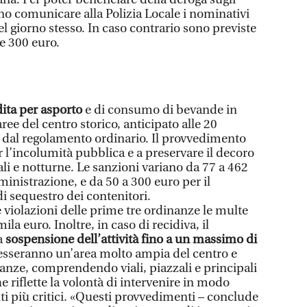
nno comunicare alla Polizia Locale i nominativi
el giorno stesso. In caso contrario sono previste
e 300 euro.
dita per asporto
e di consumo di bevande in
aree del centro storico, anticipato alle 20
o dal regolamento ordinario. Il provvedimento
er l’incolumità pubblica e a preservare il decoro
li e notturne. Le sanzioni variano da 77 a 462
inistrazione, e da 50 a 300 euro per il
di sequestro dei contenitori.
violazioni delle prime tre ordinanze le multe
ila euro. Inoltre, in caso di recidiva, il
a
sospensione dell’attività fino a un massimo di
resseranno un’area molto ampia del centro e
anze, comprendendo viali, piazzali e principali
he riflette la volontà di intervenire in modo
ti più critici. «Questi provvedimenti – conclude