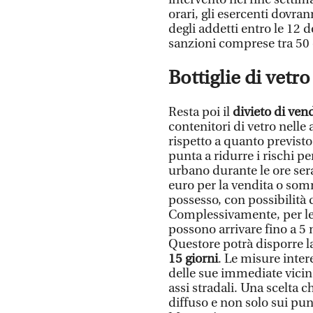
orari, gli esercenti dovra
degli addetti entro le 12 d
sanzioni comprese tra 50 
Bottiglie di vetro
Resta poi il
divieto di ven
contenitori di vetro nelle 
rispetto a quanto previst
punta a ridurre i rischi p
urbano durante le ore sera
euro per la vendita o somm
possesso, con possibilità 
Complessivamente, per le 
possono arrivare fino a 5 m
Questore potrà disporre l
15 giorni
. Le misure inte
delle sue immediate vicin
assi stradali. Una scelta c
diffuso e non solo sui pun