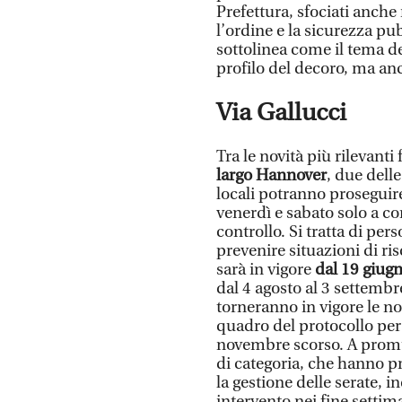
Prefettura, sfociati anche
l’ordine e la sicurezza pu
sottolinea come il tema de
profilo del decoro, ma an
Via Gallucci
Tra le novità più rilevanti
largo Hannover
, due delle
locali potranno proseguire 
venerdì e sabato solo a con
controllo. Si tratta di per
prevenire situazioni di r
sarà in vigore
dal 19 giugn
dal 4 agosto al 3 settembre 
torneranno in vigore le no
quadro del protocollo per 
novembre scorso. A promuo
di categoria, che hanno pr
la gestione delle serate, 
intervento nei fine settim