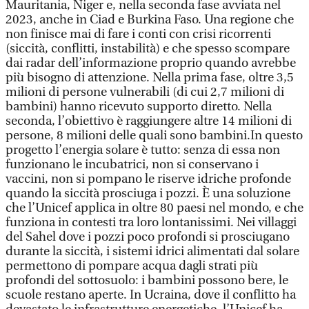
Mauritania, Niger e, nella seconda fase avviata nel
2023, anche in Ciad e Burkina Faso. Una regione che
non finisce mai di fare i conti con crisi ricorrenti
(siccità, conflitti, instabilità) e che spesso scompare
dai radar dell’informazione proprio quando avrebbe
più bisogno di attenzione. Nella prima fase, oltre 3,5
milioni di persone vulnerabili (di cui 2,7 milioni di
bambini) hanno ricevuto supporto diretto. Nella
seconda, l’obiettivo è raggiungere altre 14 milioni di
persone, 8 milioni delle quali sono bambini.In questo
progetto l’energia solare è tutto: senza di essa non
funzionano le incubatrici, non si conservano i
vaccini, non si pompano le riserve idriche profonde
quando la siccità prosciuga i pozzi. È una soluzione
che l’Unicef applica in oltre 80 paesi nel mondo, e che
funziona in contesti tra loro lontanissimi. Nei villaggi
del Sahel dove i pozzi poco profondi si prosciugano
durante la siccità, i sistemi idrici alimentati dal solare
permettono di pompare acqua dagli strati più
profondi del sottosuolo: i bambini possono bere, le
scuole restano aperte. In Ucraina, dove il conflitto ha