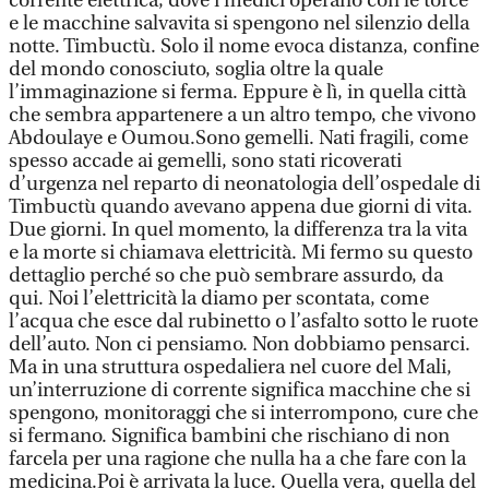
corrente elettrica, dove i medici operano con le torce
e le macchine salvavita si spengono nel silenzio della
notte. Timbuctù. Solo il nome evoca distanza, confine
del mondo conosciuto, soglia oltre la quale
l’immaginazione si ferma. Eppure è lì, in quella città
che sembra appartenere a un altro tempo, che vivono
Abdoulaye e Oumou.Sono gemelli. Nati fragili, come
spesso accade ai gemelli, sono stati ricoverati
d’urgenza nel reparto di neonatologia dell’ospedale di
Timbuctù quando avevano appena due giorni di vita.
Due giorni. In quel momento, la differenza tra la vita
e la morte si chiamava elettricità. Mi fermo su questo
dettaglio perché so che può sembrare assurdo, da
qui. Noi l’elettricità la diamo per scontata, come
l’acqua che esce dal rubinetto o l’asfalto sotto le ruote
dell’auto. Non ci pensiamo. Non dobbiamo pensarci.
Ma in una struttura ospedaliera nel cuore del Mali,
un’interruzione di corrente significa macchine che si
spengono, monitoraggi che si interrompono, cure che
si fermano. Significa bambini che rischiano di non
farcela per una ragione che nulla ha a che fare con la
medicina.Poi è arrivata la luce. Quella vera, quella del