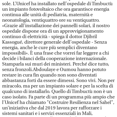
sole. L’Unicef ha installato nell’ospedale di Timbuctù
un impianto fotovoltaico che ora garantisce energia
continua alle unità di pediatria, maternità e
neonatologia, ventiquattro ore su ventiquattro.
«Grazie all’installazione dei pannelli solari, il nostro
ospedale dispone ora di un approvvigionamento
continuo di elettricità - spiega il dottor Djibril
Kassogué, direttore generale dell’ospedale - Senza
energia, anche le cure più semplici diventano
impossibili». È una frase che vorrei far leggere a chi
decide i bilanci della cooperazione internazionale.
Stamparla sui muri dei ministeri. Perché dice tutto,
senza fronzoli.Abdoulaye e Oumou hanno potuto
restare in cura fin quando non sono diventati
abbastanza forti da essere dimessi. Sono vivi. Non per
miracolo, ma per un impianto solare e per la scelta di
qualcuno di installarlo. Quello di Timbuctù non è un
caso isolato. Fa parte di un programma più ampio che
l’Unicef ha chiamato "Costruire Resilienza nel Sahel",
un’iniziativa che dal 2019 lavora per rafforzare i
sistemi sanitari e i servizi essenziali in Mali,