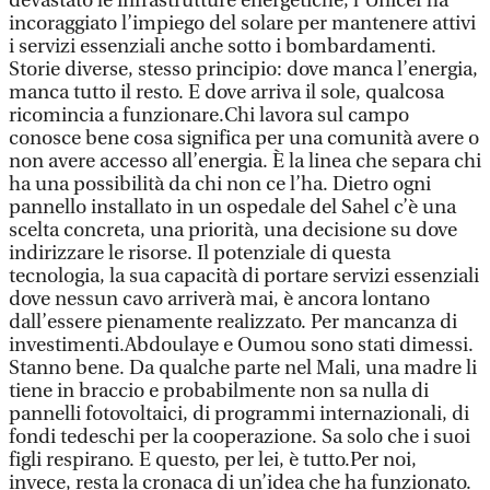
devastato le infrastrutture energetiche, l’Unicef ha
incoraggiato l’impiego del solare per mantenere attivi
i servizi essenziali anche sotto i bombardamenti.
Storie diverse, stesso principio: dove manca l’energia,
manca tutto il resto. E dove arriva il sole, qualcosa
ricomincia a funzionare.Chi lavora sul campo
conosce bene cosa significa per una comunità avere o
non avere accesso all’energia. È la linea che separa chi
ha una possibilità da chi non ce l’ha. Dietro ogni
pannello installato in un ospedale del Sahel c’è una
scelta concreta, una priorità, una decisione su dove
indirizzare le risorse. Il potenziale di questa
tecnologia, la sua capacità di portare servizi essenziali
dove nessun cavo arriverà mai, è ancora lontano
dall’essere pienamente realizzato. Per mancanza di
investimenti.Abdoulaye e Oumou sono stati dimessi.
Stanno bene. Da qualche parte nel Mali, una madre li
tiene in braccio e probabilmente non sa nulla di
pannelli fotovoltaici, di programmi internazionali, di
fondi tedeschi per la cooperazione. Sa solo che i suoi
figli respirano. E questo, per lei, è tutto.Per noi,
invece, resta la cronaca di un’idea che ha funzionato.