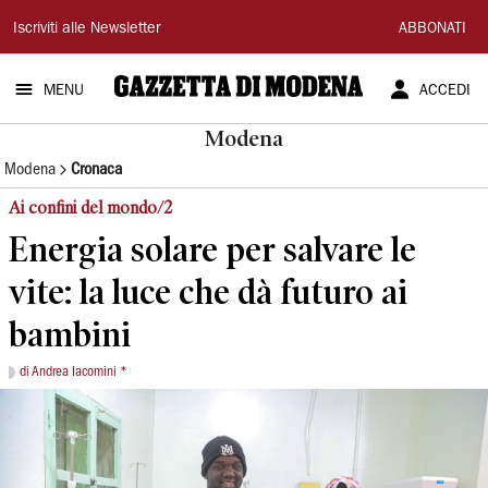
Gazzetta
Iscriviti alle Newsletter
ABBONATI
di
MENU
ACCEDI
Modena
Modena
Modena
Cronaca
Ai confini del mondo/2
Energia solare per salvare le
vite: la luce che dà futuro ai
bambini
di Andrea Iacomini *