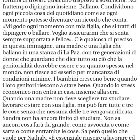
fortuna di trovare qualcuno disposto a sostenerla. Nel
frattempo dipingono insieme. Ballano. Condividono
ogni piccola cosa del quotidiano come se ogni
momento potesse diventare un ricordo che conta.
«Mi godo ogni momento con mia figlia, che si tratti di
dipingere o ballare. Voglio assicurarmi che si senta
sempre supportata e felice». C’è qualcosa di preciso
in questa immagine, una madre e una figlia che
ballano in una stanza di La Paz, con tre generazioni di
donne che guardano che dice tutto su ciò che la
genitorialità dovrebbe essere e su quanto spesso, nel
mondo, non riesce ad esserlo per mancanza di
condizioni minime. I bambini crescono bene quando
i loro genitori riescono a stare bene. Quando lo stress
economico non entra in casa insieme alla sera.
Quando una madre non deve scegliere tra studiare,
lavorare e stare con sua figlia, ma può fare tutte e tre
le cose senza che nessuna delle tre venga sacrificata.
Sandra non ha ancora finito di studiare. Non sa
ancora cosa farà da grande, come avvocata o come
sarta o come entrambe le cose. Sa però quello che
vuole per Nathaly. «È essenziale riuscire a lavorare ed