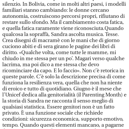
silenzio. In Bolivia, come in molti altri paesi, i modelli
familiari stanno cambiando: le donne cercano
autonomia, costruiscono percorsi propri, rifiutano di
restare sullo sfondo. Ma il cambiamento costa fatica,
e quella fatica raramente viene riconosciuta.Quando
qualcosa la sopraffà, Sandra ascolta musica. Tesse.
Crea disegni di macramè con le mani che di giorno
cuciono abiti e di sera girano le pagine dei libri di
diritto. «Qualche volta, come tutte le mamme, mi
chiudo in me stessa per un po’. Magari verso qualche
lacrima, ma poi dico a me stessa che devo
ricominciare da capo. E lo faccio». Non c’è retorica in
queste parole. C’è solo la descrizione precisa di come
funziona la resilienza vera, quella che non ha niente
di eroico e tutto di quotidiano. Giugno è il mese che
l’Unicef dedica alla genitorialità (il Parenting Month) e
la storia di Sandra ne racconta il senso meglio di
qualsiasi statistica. Essere genitori non è un fatto
privato. È una funzione sociale che richiede
condizioni: sicurezza economica, supporto emotivo,
tempo. Quando questi elementi mancano, a pagarne