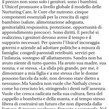
il prezzo non sono solo i genitori, sono i bambini.
L’Unicef promuove a livello globale il modello delle
Nurturing Care, le Cure che nutrono: cinque
componenti essenziali per la crescita di ogni
bambino (salute, alimentazione adeguata,
genitorialità responsiva, protezione, opportunità di
apprendimento precoce). Sono diritti. E perché si
realizzino, i genitori devono avere il tempo e il
supporto necessari. Per questo l’Unicef incoraggia
governi e aziende ad adottare politiche a misura di
famiglia: congedi parentali retribuiti, servizi per
l’infanzia, sostegno all’allattamento. Sandra non ha
avuto niente di tutto questo. Ha avuto sua madre, sua
nonna, e se stessa. «La sfida più grande, per me, è
dimostrare a mia figlia e a me stessa che le donne
possono farcela da sole, non devono stare dietro a
nessuno».Ma Sandra non vuole che Nathaly cresca
come ha cresciuto lei, stringendo i denti nell’assenza.
Vuole che cresca radicata nella sua cultura, fiera del
cappello a bombetta e della manta, e al tempo stesso
libera di costruirsi un futuro che non dipenda dalla