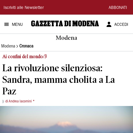
Gazzetta
Iscriviti alle Newsletter
ABBONATI
di
MENU
ACCEDI
Modena
Modena
Modena
Cronaca
Ai confini del mondo/3
La rivoluzione silenziosa:
Sandra, mamma cholita a La
Paz
di Andrea Iacomini *