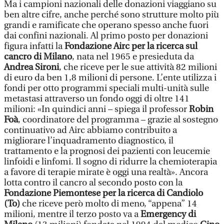
Ma i campioni nazionali delle donazioni viaggiano su
ben altre cifre, anche perché sono strutture molto più
grandi e ramificate che operano spesso anche fuori
dai confini nazionali. Al primo posto per donazioni
figura infatti la
Fondazione Airc per la ricerca sul
cancro di Milano
, nata nel 1965 e presieduta da
Andrea Sironi
, che riceve per le sue attività 82 milioni
di euro da ben 1,8 milioni di persone. L’ente utilizza i
fondi per otto programmi speciali multi-unità sulle
metastasi attraverso un fondo oggi di oltre 141
milioni: «In quindici anni – spiega il professor
Robin
Foà
, coordinatore del programma – grazie al sostegno
continuativo ad Airc abbiamo contribuito a
migliorare l’inquadramento diagnostico, il
trattamento e la prognosi dei pazienti con leucemie
linfoidi e linfomi. Il sogno di ridurre la chemioterapia
a favore di terapie mirate è oggi una realtà». Ancora
lotta contro il cancro al secondo posto con la
Fondazione Piemontese per la ricerca di Candiolo
(To)
che riceve però molto di meno, “appena” 14
milioni, mentre il terzo posto va a
Emergency di