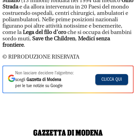
Milano
(13 milioni) fondata nel 1994 dal medico
Gino
Strada
e da allora intervenuta in 20 Paesi del mondo
costruendo ospedali, centri chirurgici, ambulatori e
poliambulatori. Nelle prime posizioni nazionali
figurano poi altre attività notissime e benemerite,
come la
Lega del filo d’oro
che si occupa dei bambini
sordo muti,
Save the Children
,
Medici senza
frontiere
.
© RIPRODUZIONE RISERVATA
Non lasciare decidere l'algoritmo:
CLICCA QUI
scegli
Gazzetta di Modena
per le tue notizie su Google