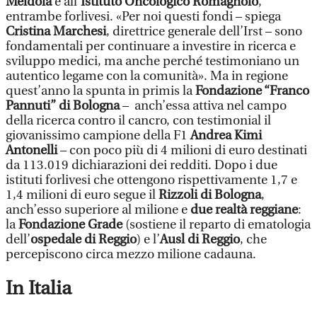
Meldola
e all’
Istituto Oncologico Romagnolo
,
entrambe forlivesi. «Per noi questi fondi – spiega
Cristina Marchesi
, direttrice generale dell’Irst – sono
fondamentali per continuare a investire in ricerca e
sviluppo medici, ma anche perché testimoniano un
autentico legame con la comunità». Ma in regione
quest’anno la spunta in primis la
Fondazione “Franco
Pannuti” di Bologna
– anch’essa attiva nel campo
della ricerca contro il cancro, con testimonial il
giovanissimo campione della F1
Andrea Kimi
Antonelli
– con poco più di 4 milioni di euro destinati
da 113.019 dichiarazioni dei redditi. Dopo i due
istituti forlivesi che ottengono rispettivamente 1,7 e
1,4 milioni di euro segue il
Rizzoli di Bologna
,
anch’esso superiore al milione e
due realtà reggiane
:
la
Fondazione Grade
(sostiene il reparto di ematologia
dell’
ospedale di Reggio
) e l’
Ausl di Reggio
, che
percepiscono circa mezzo milione cadauna.
In Italia