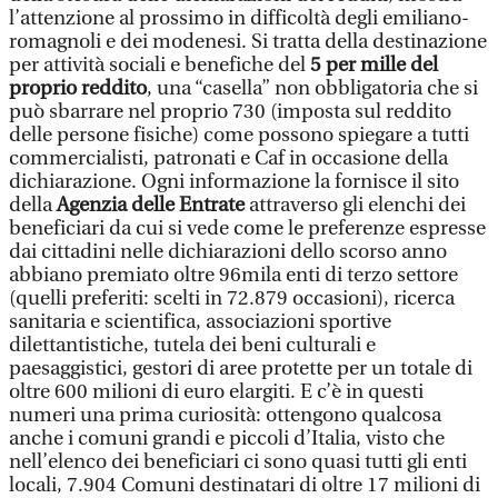
l’attenzione al prossimo in difficoltà degli emiliano-
romagnoli e dei modenesi. Si tratta della destinazione
per attività sociali e benefiche del
5 per mille del
proprio reddito
, una “casella” non obbligatoria che si
può sbarrare nel proprio 730 (imposta sul reddito
delle persone fisiche) come possono spiegare a tutti
commercialisti, patronati e Caf in occasione della
dichiarazione. Ogni informazione la fornisce il sito
della
Agenzia delle Entrate
attraverso gli elenchi dei
beneficiari da cui si vede come le preferenze espresse
dai cittadini nelle dichiarazioni dello scorso anno
abbiano premiato oltre 96mila enti di terzo settore
(quelli preferiti: scelti in 72.879 occasioni), ricerca
sanitaria e scientifica, associazioni sportive
dilettantistiche, tutela dei beni culturali e
paesaggistici, gestori di aree protette per un totale di
oltre 600 milioni di euro elargiti. E c’è in questi
numeri una prima curiosità: ottengono qualcosa
anche i comuni grandi e piccoli d’Italia, visto che
nell’elenco dei beneficiari ci sono quasi tutti gli enti
locali, 7.904 Comuni destinatari di oltre 17 milioni di