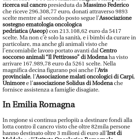
ricerca sul cancro
presieduta da
Massimo Federico
che riceve 296.308,77 euro, donati attraverso 9893
scelte mentre al secondo posto segue l’
Associazione
sostegno ematologia oncologica
pedriatica (Aseop)
con 213.108,62 euro da 5417
scelte. Ma non c’è solo la sanità, e i bimbi da curare in
particolare, ma anche gli animali visto che
l’encomiabile lavoro portato avanti dal
Centro
soccorso animali “Il Pettirosso” di Modena
ha visto
arrivare 167.989,78 euro da 5261 scelte. Nella
magnifica decina figurano poi anche l’
Avis
provinciale
, l’
Associazione malati oncologici di Carpi
,
Unimore
e l’
associazione Solidus di Modena
che
fornisce assistenza a famiglie disagiate.
In Emilia Romagna
In regione si continua perlopiù a destinare fondi alla
lotta contro il cancro visto che oltre 82mila persone
hanno destinato oltre 3 milioni di euro all’
Irst di