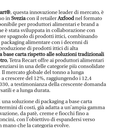
cart®
, questa innovazione leader di mercato, è
rso in
Svezia
con il retailer
Axfood
nel formato
ponibile per produttori alimentari e brand a
one è stata sviluppata in collaborazione con
ore spagnolo di prodotti ittici, combinando
el packaging alimentare con i decenni di
produzione di prodotti ittici di alta
a base carta rispetto alle soluzioni tradizionali
etro
, Tetra Recart offre ai produttori alimentari
nziarsi in una delle categorie più consolidate
. Il mercato globale del tonno a lunga
 a crescere del 12%, raggiungendo i 12,4
l 2030, a testimonianza della crescente domanda
satili e a lunga durata.
d una soluzione di packaging a base carta
n termini di costi, già adatta a un’ampia gamma
vazione, da patè, creme e fiocchi fino a
concini, con l’obiettivo di espandersi verso
n mano che la categoria evolve.