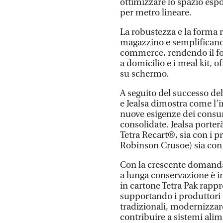
ottimizzare lo spazio esp
per metro lineare.
La robustezza e la forma r
magazzino e semplificano 
commerce, rendendo il for
a domicilio e i meal kit, o
su schermo.
A seguito del successo del 
e Jealsa dimostra come l’
nuove esigenze dei consu
consolidate. Jealsa porter
Tetra Recart®, sia con i 
Robinson Crusoe) sia con 
Con la crescente domanda d
a lunga conservazione è i
in cartone Tetra Pak rapp
supportando i produttori 
tradizionali, modernizzare
contribuire a sistemi alim