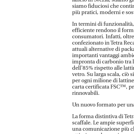
siamo fiduciosi che conti
più pratici, moderni e sost
In termini di funzionalità, 
efficiente rendono il form
consumatori. Infatti, olt
confezionato in Tetra Reca
attuali alternative di pack
importanti vantaggi ambie
impronta di carbonio tra l
dell’85% rispetto alle latti
vetro. Su larga scala, ciò
per ogni milione di lattine
carta certificata FSC™, p
rinnovabili.
Un nuovo formato per una
La forma distintiva di Te
scaffale. Le ampie superf
una comunicazione più ch