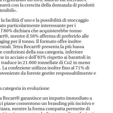
nuerà con la crescita della domanda di prodotti
enibili».
la facilità d’uso e la possibilità di stoccaggio
ato particolarmente interessante per i
re l’80% dichiara che acquisterebbe tonno
rt®, mentre il 58% afferma di preferirlo alle
aging per il tonno. Il formato offre inoltre
ntali. Tetra Recart® presenta la più bassa
e confezioni della sua categoria, inferiore
ne in acciaio e dell’83% rispetto ai barattoli in
 si traduce in 21.000 tonnellate di Co2 in meno
. La confezione utilizza inoltre fino al 71% di
roveniente da foreste gestite responsabilmente e
 categoria in evoluzione
tra Recart® garantisce un impatto immediato a
ici piane consentono un branding più incisivo e
iara, mentre la forma compatta permette di