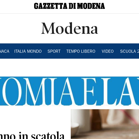
Modena
NACA
ITALIA MONDO
SPORT
TEMPO LIBERO
VIDEO
SCUOLA 
nno in scatola