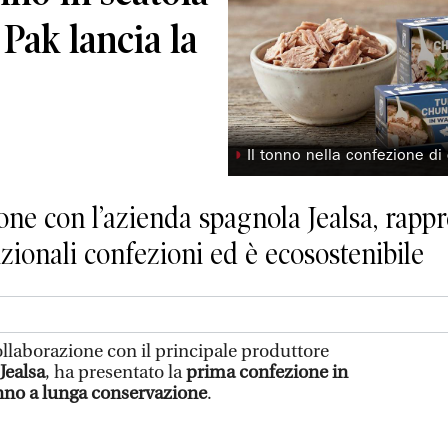
 Pak lancia la
◗
Il tonno nella confezione di
one con l’azienda spagnola Jealsa, rappr
izionali confezioni ed è ecosostenibile
collaborazione con il principale produttore
Jealsa
, ha presentato la
prima confezione in
onno a lunga conservazione
.