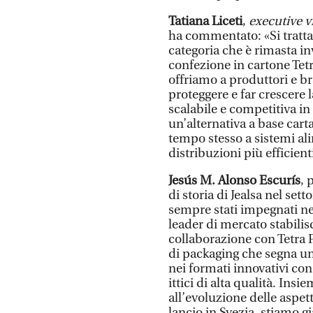
Tatiana Liceti
,
executive v
ha commentato: «Si tratta
categoria che è rimasta in
confezione in cartone Tet
offriamo a produttori e b
proteggere e far crescere
scalabile e competitiva in
un’alternativa a base cart
tempo stesso a sistemi ali
distribuzioni più efficient
Jesús M. Alonso Escurís
, 
di storia di Jealsa nel se
sempre stati impegnati nel
leader di mercato stabilis
collaborazione con Tetra
di packaging che segna un
nei formati innovativi con
ittici di alta qualità. In
all’evoluzione delle aspet
lancio in Svezia, stiamo g