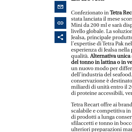
Confezionato in
Tetra Re
stata lanciata il mese sco
Mini da 200 ml e sarà dis
livello globale. La soluzi
Jealsa, principale produtt
l’expertise di Tetra Pak n
esperienza di Jealsa nella 
qualità.
Alternativa unica 
del tonno in lattina o in v
un nuovo modo per differe
dell’industria del seafood
conservazione è destinato
miliardi di unità entro i
di proteine accessibili, ver
Tetra Recart offre ai bran
scalabile e competitiva i
di prodotti a lunga conser
sfilaccetti e tonno in boc
ulteriori preparazioni ma