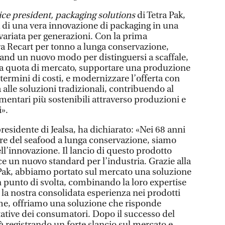
ice president, packaging solutions
di Tetra Pak,
 di una vera innovazione di packaging in una
variata per generazioni. Con la prima
ra Recart per tonno a lunga conservazione,
rand un nuovo modo per distinguersi a scaffale,
 la quota di mercato, supportare una produzione
 termini di costi, e modernizzare l’offerta con
a alle soluzioni tradizionali, contribuendo al
mentari più sostenibili attraverso produzioni e
i».
presidente di Jealsa, ha dichiarato: «Nei 68 anni
ttore del seafood a lunga conservazione, siamo
l’innovazione. Il lancio di questo prodotto
ce un nuovo standard per l’industria. Grazie alla
 Pak, abbiamo portato sul mercato una soluzione
 punto di svolta, combinando la loro expertise
 la nostra consolidata esperienza nei prodotti
sieme, offriamo una soluzione che risponde
tative dei consumatori. Dopo il successo del
ià registrando un forte slancio sul mercato e