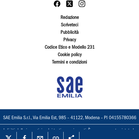
Redazione
Scriveteci
Pubblicità
Privacy
Codice Etico e Modello 231
Cookie policy
Termini e condizioni
SAE Emilia S.r.l., Via Emilia Est, 985 – 41122, Modena – PI 04155780366
I diritti delle immagini e dei testi sono riservati. È espressamente vietata la
loro riproduzione con qualsiasi mezzo e l'adattamento totale o parziale.