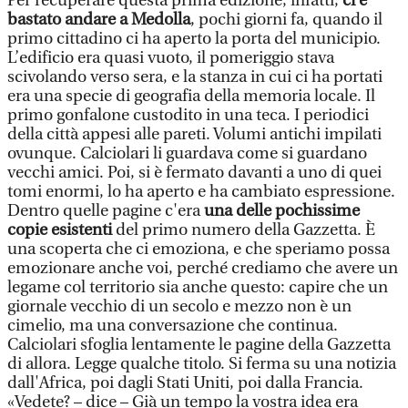
Per recuperare questa prima edizione, infatti,
ci è
bastato andare a Medolla
, pochi giorni fa, quando il
primo cittadino ci ha aperto la porta del municipio.
L’edificio era quasi vuoto, il pomeriggio stava
scivolando verso sera, e la stanza in cui ci ha portati
era una specie di geografia della memoria locale. Il
primo gonfalone custodito in una teca. I periodici
della città appesi alle pareti. Volumi antichi impilati
ovunque. Calciolari li guardava come si guardano
vecchi amici. Poi, si è fermato davanti a uno di quei
tomi enormi, lo ha aperto e ha cambiato espressione.
Dentro quelle pagine c'era
una delle pochissime
copie esistenti
del primo numero della Gazzetta. È
una scoperta che ci emoziona, e che speriamo possa
emozionare anche voi, perché crediamo che avere un
legame col territorio sia anche questo: capire che un
giornale vecchio di un secolo e mezzo non è un
cimelio, ma una conversazione che continua.
Calciolari sfoglia lentamente le pagine della Gazzetta
di allora. Legge qualche titolo. Si ferma su una notizia
dall'Africa, poi dagli Stati Uniti, poi dalla Francia.
«Vedete? – dice – Già un tempo la vostra idea era