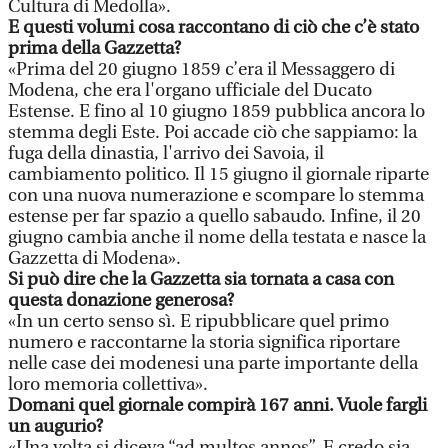
Cultura di Medolla».
E questi volumi cosa raccontano di ciò che c’è stato
prima della Gazzetta?
«Prima del 20 giugno 1859 c’era il Messaggero di
Modena, che era l'organo ufficiale del Ducato
Estense. E fino al 10 giugno 1859 pubblica ancora lo
stemma degli Este. Poi accade ciò che sappiamo: la
fuga della dinastia, l'arrivo dei Savoia, il
cambiamento politico. Il 15 giugno il giornale riparte
con una nuova numerazione e scompare lo stemma
estense per far spazio a quello sabaudo. Infine, il 20
giugno cambia anche il nome della testata e nasce la
Gazzetta di Modena».
Si può dire che la Gazzetta sia tornata a casa con
questa donazione generosa?
«In un certo senso sì. E ripubblicare quel primo
numero e raccontarne la storia significa riportare
nelle case dei modenesi una parte importante della
loro memoria collettiva».
Domani quel giornale compirà 167 anni. Vuole fargli
un augurio?
«Una volta si diceva “ad multos annos”. E credo sia