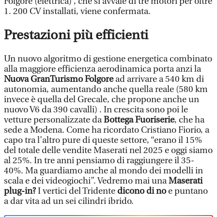
Folgore (elettrica) , che si avvale di tre motori per oltre
1. 200 CV installati, viene confermata.
Prestazioni più efficienti
Un nuovo algoritmo di gestione energetica combinato
alla maggiore efficienza aerodinamica porta anzi la
Nuova GranTurismo Folgore
ad arrivare a 540 km di
autonomia, aumentando anche quella reale (580 km
invece è quella del Grecale, che propone anche un
nuovo V6 da 390 cavalli) . In crescita sono poi le
vetture personalizzate da
Bottega Fuoriserie
, che ha
sede a Modena. Come ha ricordato Cristiano Fiorio, a
capo tra l’altro pure di queste settore, “erano il 15%
del totale delle vendite Maserati nel 2025 e oggi siamo
al 25%. In tre anni pensiamo di raggiungere il 35-
40%. Ma guardiamo anche al mondo dei modelli in
scala e dei videogiochi”. Vedremo mai una
Maserati
plug-in?
I vertici del Tridente
dicono di no
e puntano
a dar vita ad un sei cilindri ibrido.