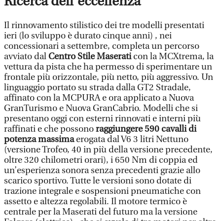
Ricerca dell’eccellenza
Il rinnovamento stilistico dei tre modelli presentati
ieri (lo sviluppo è durato cinque anni) , nei
concessionari a settembre, completa un percorso
avviato dal
Centro Stile Maserati
con la MCXtrema, la
vettura da pista che ha permesso di sperimentare un
frontale più orizzontale, più netto, più aggressivo. Un
linguaggio portato su strada dalla GT2 Stradale,
affinato con la MCPURA e ora applicato a Nuova
GranTurismo e Nuova GranCabrio. Modelli che si
presentano oggi con esterni rinnovati e interni più
raffinati e che possono
raggiungere 590 cavalli di
potenza massima
erogata dal V6 3 litri Nettuno
(versione Trofeo, 40 in più della versione precedente,
oltre 320 chilometri orari), i 650 Nm di coppia ed
un’esperienza sonora senza precedenti grazie allo
scarico sportivo. Tutte le versioni sono dotate di
trazione integrale e sospensioni pneumatiche con
assetto e altezza regolabili. Il motore termico è
centrale per la Maserati del futuro ma la versione