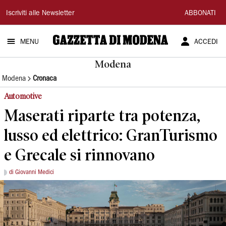
Gazzetta
Iscriviti alle Newsletter
ABBONATI
di
MENU
ACCEDI
Modena
Modena
Modena
Cronaca
Automotive
Maserati riparte tra potenza,
lusso ed elettrico: GranTurismo
e Grecale si rinnovano
di Giovanni Medici