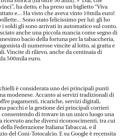
tività storica (ha oltre 50 anni). «“Dai, che
inci”, ha detto, e ha preso un biglietto “Viva
attato e... Ha visto che aveva vinto 10mila euro!
ollette... Sono stato felicissimo per lui: gli ho
e i soldi gli sono arrivati in automatico sul conto.
lasciato anche una piccola mancia come segno di
nnesimo bacio della fortuna per la tabaccheria,
agonista di numerose vincite al lotto, ai gratta e
li. Vincite di rilievo, anche da centinaia di
 da 500mila euro.
hielli è considerata uno dei principali punti
na modenese. Accanto ai servizi tradizionali di
offre pagamenti, ricariche, servizi digitali,
na pacchi e la gestione dei principali corrieri
i, consentendo di trovare in un unico luogo una
 ricevuto anche diversi riconoscimenti, tra cui
della Federazione Italiana Tabaccai, e il
zio del Coni-Totocalcio. E su Google è recensita