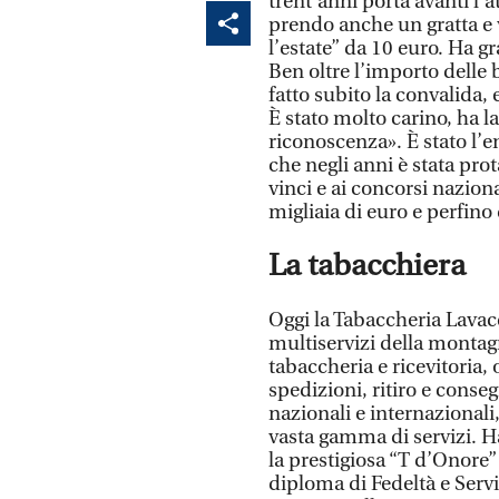
trent’anni porta avanti l’at
prendo anche un gratta e v
l’estate” da 10 euro. Ha gr
Ben oltre l’importo delle b
fatto subito la convalida, 
È stato molto carino, ha 
riconoscenza». È stato l’e
che negli anni è stata prot
vinci e ai concorsi naziona
migliaia di euro e perfino
La tabacchiera
Oggi la Tabaccheria Lavacc
multiservizi della montag
tabaccheria e ricevitoria, 
spedizioni, ritiro e conseg
nazionali e internazional
vasta gamma di servizi. Ha
la prestigiosa “T d’Onore” 
diploma di Fedeltà e Servi