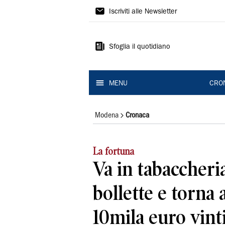
Gazzetta
Iscriviti alle Newsletter
di
Modena
Sfoglia il quotidiano
MENU
CRO
Modena
Cronaca
La fortuna
Va in tabaccheri
bollette e torna 
10mila euro vint