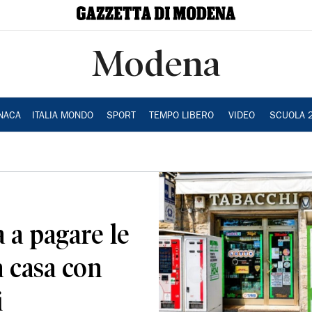
Modena
NACA
ITALIA MONDO
SPORT
TEMPO LIBERO
VIDEO
SCUOLA 
a a pagare le
a casa con
i