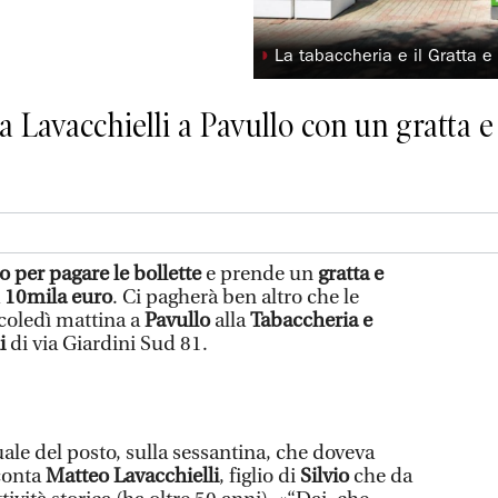
◗
La tabaccheria e il Gratta e
 Lavacchielli a Pavullo con un gratta e v
o per pagare le bollette
e prende un
gratta e
a
10mila euro
. Ci pagherà ben altro che le
rcoledì mattina a
Pavullo
alla
Tabaccheria e
i
di via Giardini Sud 81.
uale del posto, sulla sessantina, che doveva
cconta
Matteo Lavacchielli
, figlio di
Silvio
che da