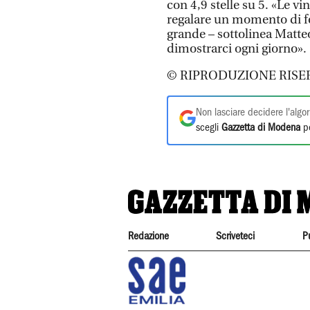
con 4,9 stelle su 5. «Le v
regalare un momento di fe
grande – sottolinea Matteo
dimostrarci ogni giorno».
© RIPRODUZIONE RISE
Non lasciare decidere l'algor
scegli
Gazzetta di Modena
pe
Redazione
Scriveteci
P