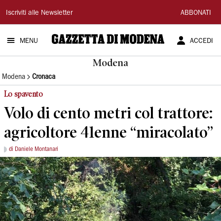
Gazzetta
Iscriviti alle Newsletter
ABBONATI
di
MENU
ACCEDI
Modena
Modena
Modena
Cronaca
Lo spavento
Volo di cento metri col trattore:
agricoltore 41enne “miracolato”
di Daniele Montanari