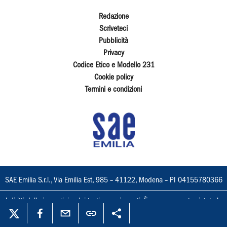
Redazione
Scriveteci
Pubblicità
Privacy
Codice Etico e Modello 231
Cookie policy
Termini e condizioni
SAE Emilia S.r.l., Via Emilia Est, 985 – 41122, Modena – PI 04155780366
I diritti delle immagini e dei testi sono riservati. È espressamente vietata la
loro riproduzione con qualsiasi mezzo e l'adattamento totale o parziale.