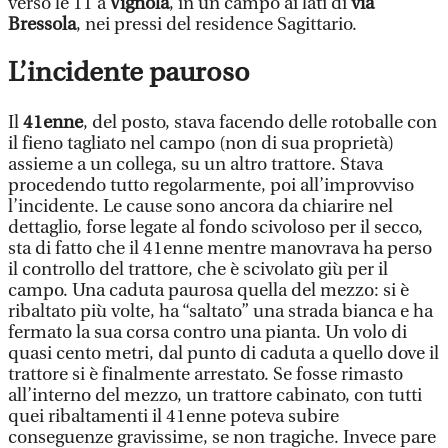
verso le 11 a
Vignola
, in un campo ai lati di
via
Bressola
, nei pressi del residence Sagittario.
L’incidente pauroso
Il
41enne
, del posto, stava facendo delle rotoballe con
il fieno tagliato nel campo (non di sua proprietà)
assieme a un collega, su un altro trattore. Stava
procedendo tutto regolarmente, poi all’improvviso
l’incidente. Le cause sono ancora da chiarire nel
dettaglio, forse legate al fondo scivoloso per il secco,
sta di fatto che il 41enne mentre manovrava ha perso
il controllo del trattore, che è scivolato giù per il
campo. Una caduta paurosa quella del mezzo: si è
ribaltato più volte, ha “saltato” una strada bianca e ha
fermato la sua corsa contro una pianta. Un volo di
quasi cento metri, dal punto di caduta a quello dove il
trattore si è finalmente arrestato. Se fosse rimasto
all’interno del mezzo, un trattore cabinato, con tutti
quei ribaltamenti il 41enne poteva subire
conseguenze gravissime, se non tragiche. Invece pare