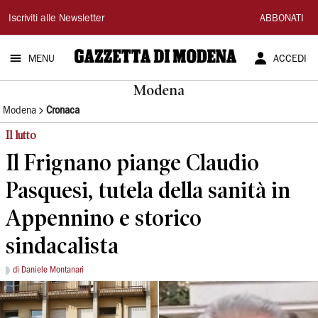
Gazzetta
Iscriviti alle Newsletter
ABBONATI
di
MENU
ACCEDI
Modena
Modena
Modena
Cronaca
Il lutto
Il Frignano piange Claudio
Pasquesi, tutela della sanità in
Appennino e storico
sindacalista
di Daniele Montanari