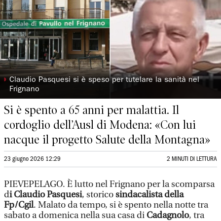
◗
Claudio Pasquesi si è speso per tutelare la sanità nel
Frignano
Si è spento a 65 anni per malattia. Il
cordoglio dell’Ausl di Modena: «Con lui
nacque il progetto Salute della Montagna»
23 giugno 2026 12:29
2 MINUTI DI LETTURA
PIEVEPELAGO. È lutto nel Frignano per la scomparsa
d
i Claudio Pasquesi
, storico
sindacalista della
Fp/Cgil
. Malato da tempo, si è spento nella notte tra
sabato a domenica nella sua casa di
Cadagnolo
, tra