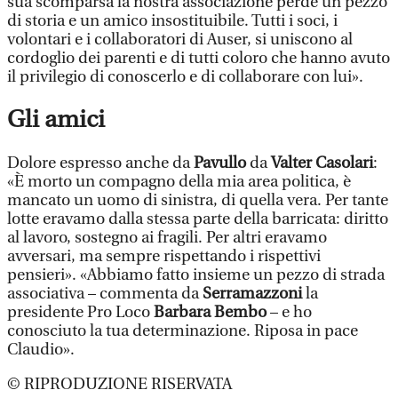
sua scomparsa la nostra associazione perde un pezzo
di storia e un amico insostituibile. Tutti i soci, i
volontari e i collaboratori di Auser, si uniscono al
cordoglio dei parenti e di tutti coloro che hanno avuto
il privilegio di conoscerlo e di collaborare con lui».
Gli amici
Dolore espresso anche da
Pavullo
da
Valter Casolari
:
«È morto un compagno della mia area politica, è
mancato un uomo di sinistra, di quella vera. Per tante
lotte eravamo dalla stessa parte della barricata: diritto
al lavoro, sostegno ai fragili. Per altri eravamo
avversari, ma sempre rispettando i rispettivi
pensieri». «Abbiamo fatto insieme un pezzo di strada
associativa – commenta da
Serramazzoni
la
presidente Pro Loco
Barbara Bembo
– e ho
conosciuto la tua determinazione. Riposa in pace
Claudio».
© RIPRODUZIONE RISERVATA