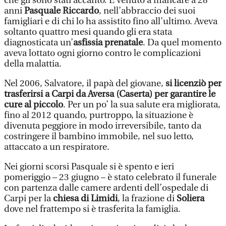
che gli sono stati accanto. È venuto a mancare a 28
anni
Pasquale Riccardo
, nell’abbraccio dei suoi
famigliari e di chi lo ha assistito fino all’ultimo. Aveva
soltanto quattro mesi quando gli era stata
diagnosticata un’
asfissia prenatale
. Da quel momento
aveva lottato ogni giorno contro le complicazioni
della malattia.
Nel 2006, Salvatore, il papà del giovane,
si licenziò per
trasferirsi a Carpi da Aversa (Caserta) per garantire le
cure al piccolo
. Per un po’ la sua salute era migliorata,
fino al 2012 quando, purtroppo, la situazione è
divenuta peggiore in modo irreversibile, tanto da
costringere il bambino immobile, nel suo letto,
attaccato a un respiratore.
Nei giorni scorsi Pasquale si è spento e ieri
pomeriggio – 23 giugno – è stato celebrato il funerale
con partenza dalle camere ardenti dell’ospedale di
Carpi per la
chiesa di Limidi
, la frazione di
Soliera
dove nel frattempo si è trasferita la famiglia.