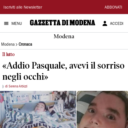
Gazzetta
Iscriviti alle Newsletter
ABBONATI
di
MENU
ACCEDI
Modena
Modena
Modena
Cronaca
Il lutto
«Addio Pasquale, avevi il sorriso
negli occhi»
di Serena Arbizzi