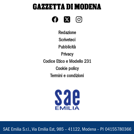
Redazione
Scriveteci
Pubblicità
Privacy
Codice Etico e Modello 231
Cookie policy
Termini e condizioni
SAE Emilia S.r.l., Via Emilia Est, 985 – 41122, Modena – PI 04155780366