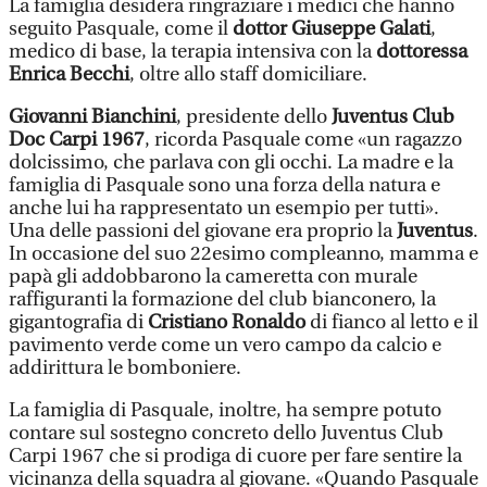
La famiglia desidera ringraziare i medici che hanno
seguito Pasquale, come il
dottor Giuseppe Galati
,
medico di base, la terapia intensiva con la
dottoressa
Enrica Becchi
, oltre allo staff domiciliare.
Giovanni Bianchini
, presidente dello
Juventus Club
Doc Carpi 1967
, ricorda Pasquale come «un ragazzo
dolcissimo, che parlava con gli occhi. La madre e la
famiglia di Pasquale sono una forza della natura e
anche lui ha rappresentato un esempio per tutti».
Una delle passioni del giovane era proprio la
Juventus
.
In occasione del suo 22esimo compleanno, mamma e
papà gli addobbarono la cameretta con murale
raffiguranti la formazione del club bianconero, la
gigantografia di
Cristiano Ronaldo
di fianco al letto e il
pavimento verde come un vero campo da calcio e
addirittura le bomboniere.
La famiglia di Pasquale, inoltre, ha sempre potuto
contare sul sostegno concreto dello Juventus Club
Carpi 1967 che si prodiga di cuore per fare sentire la
vicinanza della squadra al giovane. «Quando Pasquale