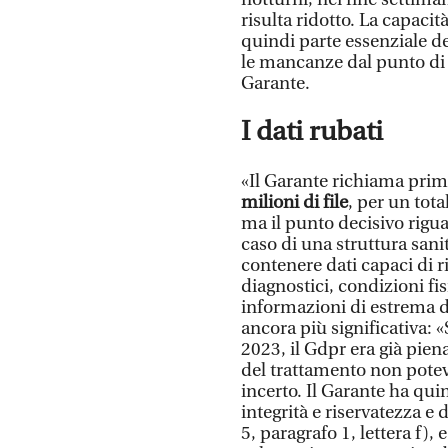
risulta ridotto. La capaci
quindi parte essenziale d
le mancanze dal punto di v
Garante.
I dati rubati
«Il Garante richiama prima
milioni di file
, per un tota
ma il punto decisivo rigua
caso di una struttura san
contenere dati capaci di r
diagnostici, condizioni fi
informazioni di estrema d
ancora più significativa: «
2023, il Gdpr era già pie
del trattamento non potev
incerto. Il Garante ha qui
integrità e riservatezza e d
5, paragrafo 1, lettera f),