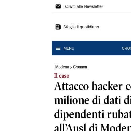
Gazzetta
Iscriviti alle Newsletter
di
Modena
Sfoglia il quotidiano
MENU
CRO
Modena
Cronaca
Il caso
Attacco hacker c
milione di dati d
dipendenti rubat
all’Ausl di Mode