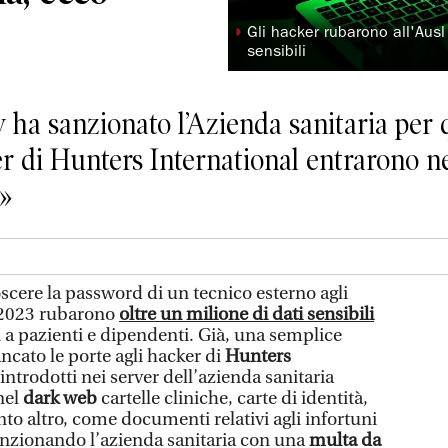
◗
Gli hacker rubarono all'Ausl
sensibili
y ha sanzionato l’Azienda sanitaria per
 di Hunters International entrarono nel
o»
ere la password di un tecnico esterno agli
 2023 rubarono
oltre un milione di dati sensibili
vi a pazienti e dipendenti. Già, una semplice
ncato le porte agli hacker di
Hunters
 introdotti nei server dell’azienda sanitaria
nel
dark web
cartelle cliniche, carte di identità,
to altro, come documenti relativi agli infortuni
 sanzionando l’azienda sanitaria con una
multa da