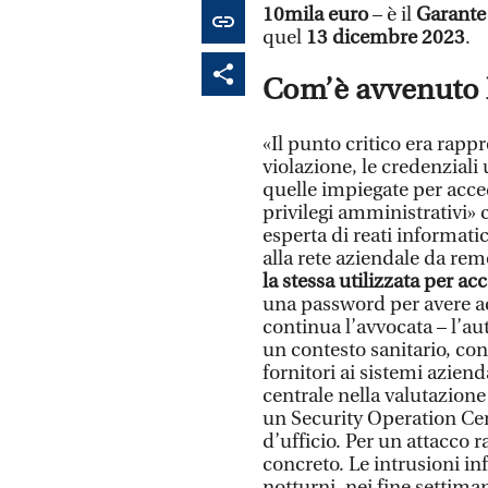
10mila euro
– è il
Garante 
quel
13 dicembre 2023
.
Com’è avvenuto l
«Il punto critico era rapp
violazione, le credenziali
quelle impiegate per acce
privilegi amministrativi»
esperta di reati informati
alla rete aziendale da re
la stessa utilizzata per ac
una password per avere ac
continua l’avvocata – l’au
un contesto sanitario, con
fornitori ai sistemi azien
centrale nella valutazione 
un Security Operation Cen
d’ufficio. Per un attacco
concreto. Le intrusioni in
notturni, nei fine settiman