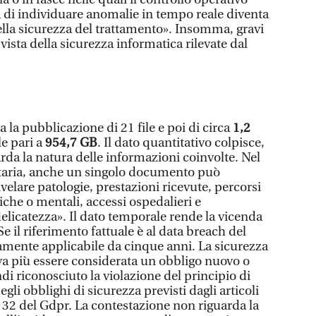
tà di individuare anomalie in tempo reale diventa
ella sicurezza del trattamento». Insomma, gravi
ista della sicurezza informatica rilevate dal
 la pubblicazione di 21 file e poi di circa
1,2
le pari a
954,7 GB
. Il dato quantitativo colpisce,
rda la natura delle informazioni coinvolte. Nel
itaria, anche un singolo documento può
ivelare patologie, prestazioni ricevute, percorsi
siche o mentali, accessi ospedalieri e
elicatezza». Il dato temporale rende la vicenda
Se il riferimento fattuale è al data breach del
namente applicabile da cinque anni. La sicurezza
a più essere considerata un obbligo nuovo o
ndi riconosciuto la violazione del principio di
egli obblighi di sicurezza previsti dagli articoli
 e 32 del Gdpr. La contestazione non riguarda la