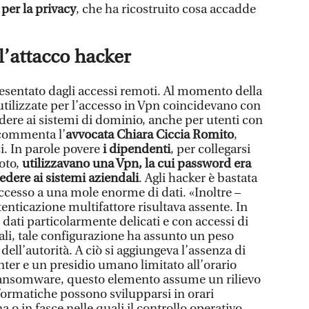
per la privacy
, che ha ricostruito cosa accadde
’attacco hacker
resentato dagli accessi remoti. Al momento della
 utilizzate per l’accesso in Vpn coincidevano con
dere ai sistemi di dominio, anche per utenti con
 commenta l’
avvocata Chiara Ciccia Romito
,
ci. In parole povere
i dipendenti
, per collegarsi
moto,
utilizzavano una Vpn, la cui password era
cedere ai sistemi aziendali
. Agli hacker è bastata
cesso a una mole enorme di dati. «Inoltre –
tenticazione multifattore risultava assente. In
 dati particolarmente delicati e con accessi di
dali, tale configurazione ha assunto un peso
dell’autorità. A ciò si aggiungeva l’assenza di
ter e un presidio umano limitato all’orario
 ransomware, questo elemento assume un rilievo
formatiche possono svilupparsi in orari
a o in fasce nelle quali il controllo operativo