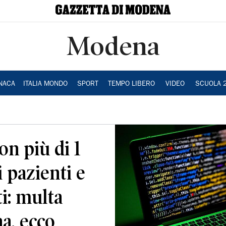
Modena
NACA
ITALIA MONDO
SPORT
TEMPO LIBERO
VIDEO
SCUOLA 
on più di 1
i pazienti e
i: multa
na, ecco